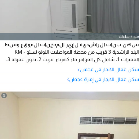
منذ 7 ساعات
سكن بنات الراشدية لغير المدخنات الموقع وسط
البلد الراشدية 3 قريب من محطة المواصلات اللولو نستو - KM
المميزات 1. شامل كل الفواتير ماء كهرباء انترنت 2. بدون عمولة 3.
هدوء وخصوصية 4. نظافة يومية 5. المطبخ مكتمل أول ساكن
›
سكن عمال للايجار في عجمان
للتواصل واتساب ومكالمات
›
سكن عمال للايجار في إمارة عجمان
3