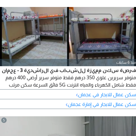
4
منذ 6 ساعات
فرصة سكن مميزة للشباب في الراشدية 3 - عجمان
متوفر سريرين علوي 350 درهم فقط متوفر سرير أرضي 400 درهم
فقط شامل الكهرباء والمياه انترنت 5G فائق السرعة سكن مرتب
وهادئ موقع استراتيجي قريب
›
سكن عمال للايجار في عجمان
›
سكن عمال للايجار في إمارة عجمان
5