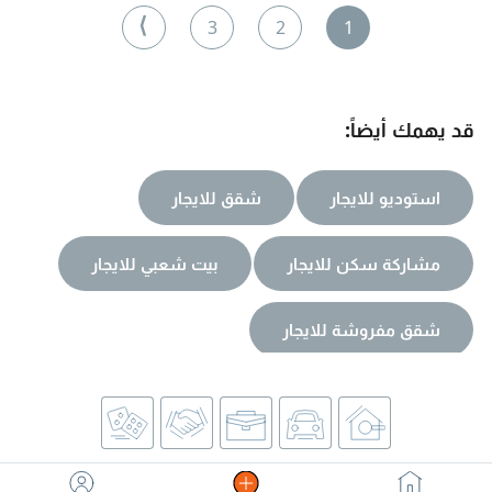
⟩
3
2
1
قد يهمك أيضاً:
استوديو للايجار
شقق للايجار
مشاركة سكن للايجار
بيت شعبي للايجار
شقق مفروشة للايجار