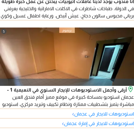
أنا مندوب يوجد لدينا عاملات أثيوبيات يبحثن عن عمل خبرة طويلة
في الدولة. طباخات شاطرات في الاكلات الاماراتية والخليجية يعرفني
برياني مجبوس سالون دجاج. عيش أبيض. ورعاية اطفال غسيل وكوي
ملابس. ورعاية كبار السن وأصحاب الهمم. أيضا يوجد عاملات فيزا
زيارة أول مرة في الدولة. أمينات وموثوق بهم
5
أرقى وأجمل الاستوديوهات للإيجار السنوي في النعيمية 1 -
عجمان استوديو بمساحة كبيرة في موقع مميز أمام فندق العين
مباشرة يتميز بتشطيبات ممتازة ونظام تكييف وتبريد مركزي، استوديو
بمساحة كبيرة تشطيبات ممتازة موقع مميز جدا وخدمي طوال اليوم،
›
استوديوهات للايجار في عجمان
مع سهولة المخرج للشارقة ودبي، وسهولة المخرج لطريق الشيخ
›
استوديوهات للايجار في إمارة عجمان
مدينة محمد بن زايد. الإيجار السنوي 18 ألف درهم الدفع 4 دفعات
ويوجد تسهيلات في عملية الدفع للتواصل