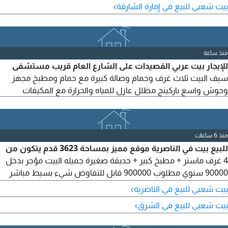
›
بيت شعبي للبيع في إمارة الشارقة
منذ ساعة
للإيجار بيت عربي القصيدات على الشارع العام قريب مستشفى
سيف البيت ثلاث غرف وحمام وصالة كبيرة مع حمام ومطبخ مجهز
وحوش واسع باركينج مظلل عازل للمياه والحرارة مع المكيفات
منذ 6 ساعات
للبيع بيت في الناصرية موقع مميز بمساحة 3623 قدم يتكون من
4 غرف ماستر + مطبخ كبير + حديقة صغيرة جميله البيت مؤجر بدخل
90000 سنوي مطلوب 900000 قابل للتفاوض شيء بسيط مباشر
من المالك
›
بيت شعبي للبيع في الناصرية
›
بيت شعبي للبيع في الشرق