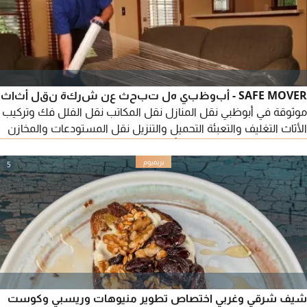
SAFE MOVER - أبوظبي هل تبحث عن شركة نقل أثاث
موثوقة في أبوظبي نقل المنازل نقل المكاتب نقل الفلل فك وتركيب
الأثاث التغليف والتعبئة التحميل والتنزيل نقل المستودعات والمخازن
نقدم خدمات سريعة وآمنة وبأسعار مناسبة في جميع أنحاء أبوظبي
والامارات. واتساب / اتصال SAFE MOVER خدمة احترافية - أسعار
5
مناسبة - التزام بالمواعيد
شيف شرقي وغربي اختصاص تطوير منيوهات وريسبي وكوست