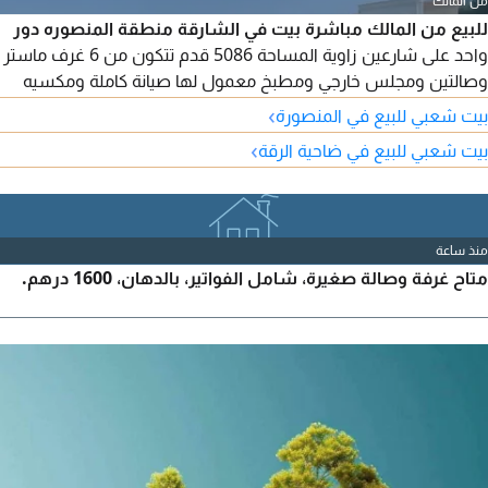
من المالك
للبيع من المالك مباشرة بيت في الشارقة منطقة المنصوره دور
واحد على شارعين زاوية المساحة 5086 قدم تتكون من 6 غرف ماستر
وصالتين ومجلس خارجي ومطبخ معمول لها صيانة كاملة ومكسيه
في الحجر الطبيعي موقع مميز قريب جدا للشارع العام والمسجد
›
بيت شعبي للبيع في المنصورة
مطلوب مليون و700 ألف قابل للتفاوض
›
بيت شعبي للبيع في ضاحية الرقة
منذ ساعة
متاح غرفة وصالة صغيرة، شامل الفواتير، بالدهان، 1600 درهم.