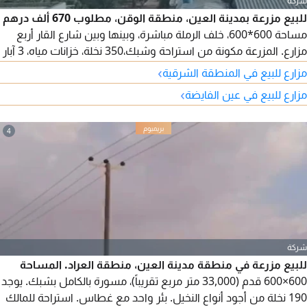
شركة
للبيع مزرعة بمدينة العين، منطقة الوقن، مطلوب 670 ألف درهم
مساحة 600*600، خلف الرملة مباشرة، وبينها وبين شارع القار أربع
مزارع. المزرعة مكونة من استراحة وشبك،350 نخلة، خزانات مياه، 3 آبار
(2 تعمل وواحد احتياط) مياه حلوة. التسجيل فقط للاماراتيين
›
مزارع للبيع في المنطقة الشرقية
›
مزارع للبيع في عين الفايضة
4
شركة
للبيع مزرعة في منطقة مدينة العين، منطقة العراد. المساحة
600×600 قدم (33,000 متر مربع تقريباً)، مسورة بالكامل بشبك. يوجد
190 نخلة من أجود أنواع النخيل. بئر واحد مع غطاس. استراحة للمالك