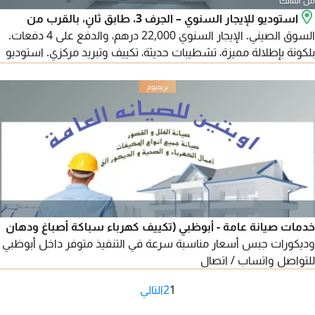
من المالك
استوديو للإيجار السنوي – الجرف 3، طابق ثانٍ، بالقرب من
السوق الصيني. الإيجار السنوي 22,000 درهم، والدفع على 4 دفعات.
بلكونة بإطلالة مميزة، تشطيبات حديثة، تكييف وتبريد مركزي. استوديو
مضيء بتقسيم عملي، في موقع حيوي قريب من جميع الخدمات.
سهولة الوصول إلى الشارقة ودبي، ومخرج مباشر إلى طريق الشيخ
محمد بن زايد. التأمين بشيك. للتواصل.
خدمات صيانة عامة - أبوظبي (تكييف كهرباء سباكة أصباغ ودهان
وديكورات جبس أسعار مناسبة سرعة في التنفيذ متوفر داخل أبوظبي
للتواصل واتساب / اتصال
1
2
التالي