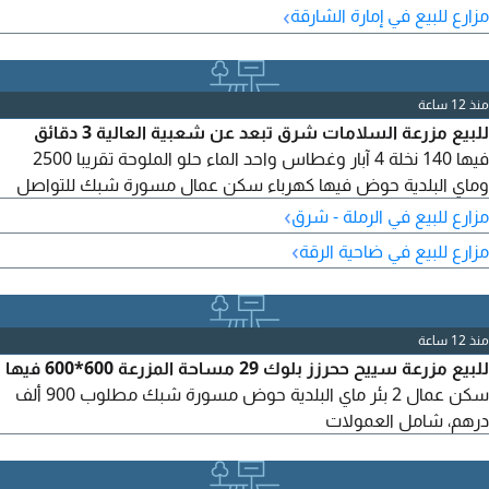
›
مزارع للبيع في إمارة الشارقة
مربع. القسم الأول: فيلا واسعة تضم 5 غرف نوم ماستر، صالة،
ومطبخ، ومجلس رئيسي يتسع لـ 30 شخصاً، وغرفة ألعاب ترفيهية
(بلياردو)…
منذ 12 ساعة
للبيع مزرعة السلامات شرق تبعد عن شعبية العالية 3 دقائق
فيها 140 نخلة 4 آبار وغطاس واحد الماء حلو الملوحة تقريبا 2500
وماي البلدية حوض فيها كهرباء سكن عمال مسورة شبك للتواصل
›
مزارع للبيع في الرملة - شرق
›
مزارع للبيع في ضاحية الرقة
منذ 12 ساعة
للبيع مزرعة سييح ححرزز بلوك 29 مساحة المزرعة 600*600 فيها
سكن عمال 2 بئر ماي البلدية حوض مسورة شبك مطلوب 900 ألف
درهم، شامل العمولات