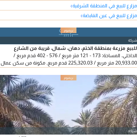
تشمل مجلساً، غرفة نوم ماستر مع خزائن، ومطبخ. مطلوب 590 ألف
›
مزارع للبيع في المنطقة الشرقية
درهم قابلة للتفاوض.
›
مزارع للبيع في عين الفايضة
شركة
للبيع مزرعة بمنطقة الختم، دهان، شمال، قريبة من الشارع
الداخلي. المساحة: 173 - 121 متر مربع / 576 - 402 قدم مربع /
20,933.00 متر مربع / 225,320.03 قدم مربع. مكونة من سكن عمال
(غرفتين ومستودع ومطبخ وحمام) بالإضافة إلى استراحة عائلية
(مجلس وحمام ومطبخ). المزرعة مزروعة بالكامل بنخل، أكثر من 300
5
نخلة، مع شبكة ري زراعية متكاملة. يوجد أيضاً حوض 8 × 8. توفر المياه
من الحكومة والكهرباء. السعر المطلوب: مليون و550 ألف درهم،
قابل للتفاوض. نعتذر من الوسطاء.
شركة