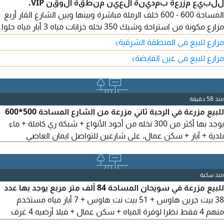
للبيع مزرعة بمدينة العين منطقة الوقن VIP.
المساحة 600 - 600 خلف الرملة مباشرة وبينها وبين الشارع القار أربع
مزارع مكونة من استراحة وشبك 350 نخله خزانات مياه 3 أبار مياه حلوا
مطلوب 650 ألف درهم قابلة للتفاوض التسجيل للاماراتيين
›
مزارع للبيع في المنطقة الشرقية
›
مزارع للبيع في عين الفايضة
منذ 58 دقيقة
للبيع مزرعة في الرحبة ثاني مزرعة من الشارع المساحة 500*600
يوجد بها أكثر من 300 نخله من أجود الأنواع + شبكة ري كاملة + ماء
بلدية + آبار + سكن عمال. على شارعين للتواصل ايمان العاصي
منذ ساعة
للبيع مزرعة في سويحان المساحة 84 ألف متر مربع يوجد بها عدد
38 بيت جرين هاوس + 51 بيت نت هاوس + 7 أبار مياه مستخدم
منهم 4 فقط نظرا لوفرة المياه + سكن عمال + فيلا أرضيه 4 غرف
ومجلس وصالة + 3 ماكينات تحلية + 2 خزان مياه أرضي لتخزين المياه +