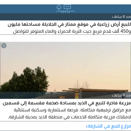
4 بوابات علي 3 شوارع عليها تصريح بناء عنابر دواجن مع مسلخ
المزرعة مسورة بسور شبك للتواصل ايمان العاصي
منذ 8 ساعات
للبيع أرض زراعية في موقع ممتاز في الجلايلة مساحتها مليون
و450 ألف قدم مربع حيث التربة الحمراء والماء المتوفر للتواصل
5
منذ 9 ساعات
مزرعة فاخرة للبيع في الذيد بمساحة ضخمة مقسمة إلى قسمين
مع مرافق ترفيهية متكاملة. فرصة استثمارية وسكنية استثنائية
لامتلاك مزرعة متكاملة الخدمات في منطقة الذيد بمدينة الشارقة.
المزرعة مقسمة بشكل مثالي إلى قسمين مستقلين، ومزودة
›
مزارع للبيع في الشارقة
بالكهرباء وغرفة مخصصة للعمال. المساحة الإجمالية 110,148 متر