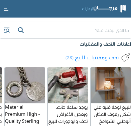
الإمارات
اعلانات التحف والمقتنيات
تحف ومقتنيات للبيع
(28)
للبيع لوحة فنيه علي
يوجد ساعة حائط
Material
ط
شكل رفوف المكان
وبعض الأغراض
Premium High -
ب
أبوظبي الشوامخ
تحف وابوجورات للبيع
Quality Sterling
ص
Silver. Clasp Type
أ