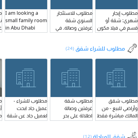
التكييف 31000 درهم
للتواصل
الاستثمار
مطلوب إيجار
مطلوب للاستئجار
I am looking a
م
بدون تكيفات الدفع
شهري: شقة أو
السنوي شقة
small family room
ن
على 6 شيكات
قسم في فيلا مكون
غرفتين وصالة. في
in Abu Dhabi
غ
التأمين مسترد
من غرفتين وحمّامين
عجمان. وتكون من
1000 budget
م
للتواصل
وصالة ومطبخ،
المالك مباشرة. شقة
ف
مطلوب للشراء شقق
(24)
مناسب للعائلات،
نظيفة لعائلة
م
والتشطيب يكون
ومساحتها جيدة.
م
ممتازاً.
ومطبخها واسع
م
ونظيف. لأيهم
المنطقة. المهم في
عجمان وشقة
نظيفة
مطلوب شقق
مطلوب شقة
مطلوب للشراء -
م
وأراضي للبيع - من
غرفتين وصالة
عميل جاد ابحث
أ
المالك مباشرة فقط
اطلالة على بحر
لعميل جاد عن شقة
م
نبحث عن شقق
الشارقة السعر 750
بالمواصفات التالية
وأراضي للبيع في
ألف درهم
غرفتان وصالة بلكونه
شقق للمبادلة
(12)
الشارقة من الملاك
مساحة كبيرة جاهزة