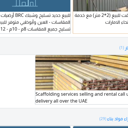
سياج جداري مؤقت للبيع (2*2 متر) مع خدمة
للبيع حديد تسليح وشبك
حاء الامارات
المقاسات - العين وأبوظبي متوفر للبي
8م - 10م الكمية حسب الطلب الحالة
ر
(1)
مناسب وقابل للتفاوض للكميات المكا
التوصيل متوفر داخل الامارات
Scaffolding services selling and rental call
delivery all over the UAE
 مواد بناء
(29)