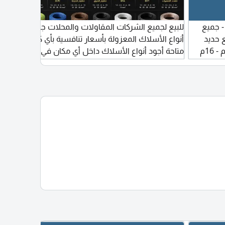
 BRC أرضيات - جميع
للبيع لجميع الشركات المقاولات والمحلات جميع
we
ع حديد
أنواع الأسلاك المعزولة بأسعار تنافسية بأي كمية
تسليح جميع المقاسات 8م - 10م - 12م - 16م
متاحة أجود أنواع الأسلاك داخل أي مكان في دبي
um
20م شبك أرضيات BRC مقاسات مختلفة 6م -
الامارات
 جديد السعر
ن أبوظبي
t us
e the