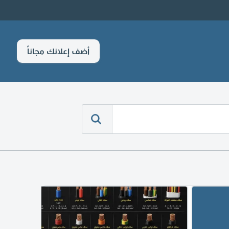
أضف إعلانك مجاناً