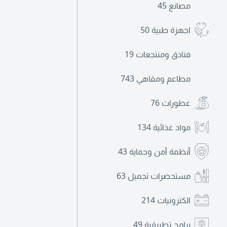
مصانع
45
اجهزة طبية
50
فنادق ومنتجعات
19
مطاعم ومقاهي
743
عطورات
76
مواد غذائية
134
أنظمة أمن وحماية
43
مستحضرات تجميل
63
الكترونيات
214
برامج تطبيقية
49