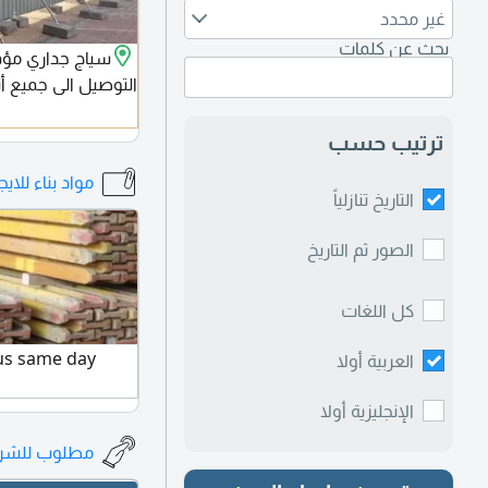
غير محدد
بحث عن كلمات
التوصيل الى جميع أن
ترتيب حسب
مواد بناء للايجا
التاريخ تنازلياً
الصور ثم التاريخ
كل اللغات
 us same day
العربية أولا
الإنجليزية أولا
مطلوب للشراء