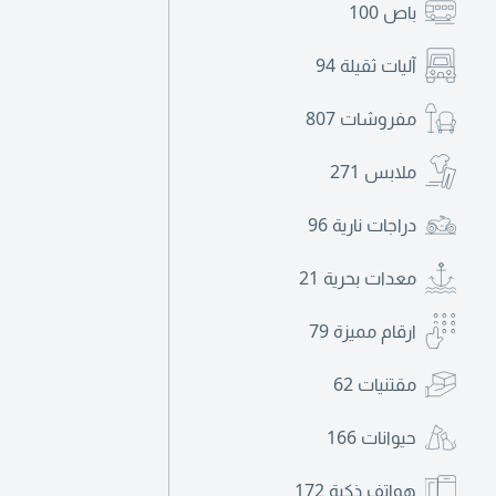
باص
100
آليات ثقيلة
94
مفروشات
807
ملابس
271
دراجات نارية
96
معدات بحرية
21
ارقام مميزة
79
مقتنيات
62
حيوانات
166
هواتف ذكية
172