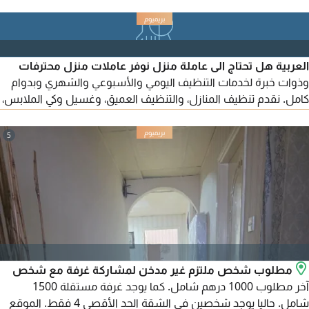
العربية هل تحتاج الى عاملة منزل نوفر عاملات منزل محترفات
وذوات خبرة لخدمات التنظيف اليومي والأسبوعي والشهري وبدوام
كامل. نقدم تنظيف المنازل، والتنظيف العميق، وغسيل وكي الملابس،
وتنظيف المطابخ والحمامات. أسعار مناسبة وخدمة متميزة. للحجز
والاستفسار اتصل أو تواصل عبر
5
مطلوب شخص ملتزم غير مدخن لمشاركة غرفة مع شخص
آخر مطلوب 1000 درهم شامل. كما يوجد غرفة مستقلة 1500
شامل. حاليا يوجد شخصين في الشقة الحد الأقصى 4 فقط. الموقع