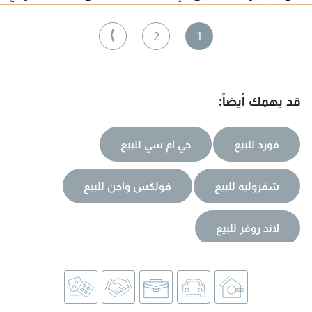
القاسمية (المحطة) خلف الحياة للشقق المفروشة بناية النادي العالمي
للياقة البدينة
⟩
2
1
قد يهمك أيضاً:
فورد للبيع
جي ام سي للبيع
شفروليه للبيع
فولكس واجن للبيع
لاند روفر للبيع