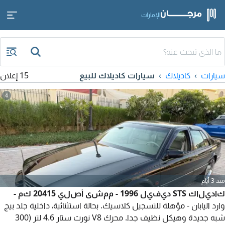
الإمارات
سيارات
كاديلاك
سيارات كاديلاك للبيع
15 إعلان
4
منذ 3 أيام
كاديلاك STS ديفيل 1996 - ممشى أصلي 20415 كم -
وارد اليابان - مؤهلة للتسجيل كلاسيك. بحالة استثنائية، داخلية جلد بيج
شبه جديدة وهيكل نظيف جدا. محرك V8 نورث ستار 4.6 لتر (300