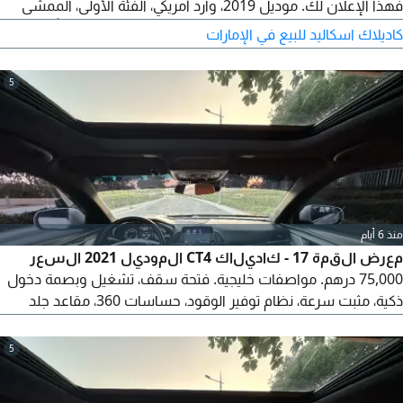
فهذا الإعلان لك. موديل 2019، وارد أمريكي، الفئة الأولى، الممشى
155,000 كم. أهم المميزات: كراسي جلد كهربائية (مريحة جداً)، فتحة
كاديلاك اسكاليد للبيع في الإمارات
سقف، رادار تحديد المسافة والمسار (أمان عالٍ)، مثبت سرعة للراحة
في السفر، وجنوط سبورت بشكل رياضي جذاب.
5
منذ 6 أيام
معرض القمة 17 - كاديلاك CT4 الموديل 2021 السعر
75,000 درهم. مواصفات خليجية. فتحة سقف، تشغيل وبصمة دخول
ذكية، مثبت سرعة، نظام توفير الوقود، حساسات 360، مقاعد جلد
كهربائية مع التبريد والتسخين، ذاكرة للمقاعد والمقود، إضاءة داخلية
محيطية (64 لون)، نظام صوتي مميز، تحكم أوتوماتيكي في المناخ،
5
Apple CarPlay و Android Auto، تحكم كامل من المقود، وبدلات
تبديل السرعات خلف المقود.