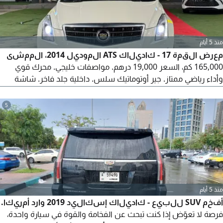
منذ 5 أيام
معرض القمة 17 - كاديلاك ATS الموديل 2014، الممشى
165,000 كم، السعر 19,000 درهم. مواصفات خليجي. محرك قوي
وأداء رياضي ممتاز. جير أوتوماتيك سلس. داخلية جلد فاخر. شاشة
معلومات ونظام صوتي. تحكم طارة متعدد الوظائف. مقاعد كهرباء.
مكيف قوي جداً. حساسات أمامية وخلفية. جنوط رياضية فخمة.
5
تصميم سيدان رياضي أنيق. سيارة نظيفة ومميزة بحالة ممتازة وجاهزة
للاستخدام.
منذ 5 أيام
أفخم SUV للبيع - كاديلاك إسكاليد 2019 وارد أمريكا.
فرصة لا تعوّض إذا كنت تبحث عن الفخامة والقوة في سيارة واحدة،