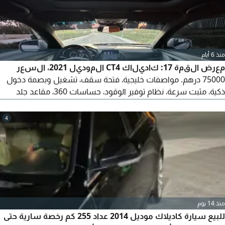
منذ 6 أيام
معرض القمة 17: كاديلاك CT4 الموديل 2021، السعر
75000 درهم. مواصفات خليجية، فتحة سقف، تشغيل وبصمة دخول
ذكية، مثبت سرعة، نظام توفير الوقود، حساسات 360، مقاعد جلد
كهربائية مع التبريد والتسخين، ذاكرة للمقاعد والمقود، إضاءة داخلية
محيطية (64 لون)، نظام صوتي مميز، تحكم أوتوماتيكي في المناخ،
4
Apple CarPlay وAndroid Auto، تحكم كامل من المقود، وبدلات
تبديل السرعات خلف المقود.
منذ 14 يوم
للبيع سيارة كاديلاك موديل 2014 عداد 255 كم رخصة سارية حتى