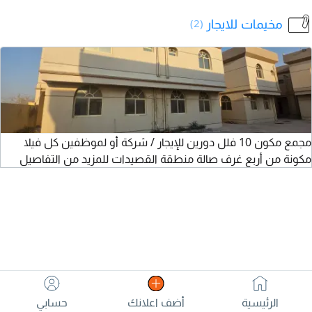
غرفة خادمة، مطبخ مجهز، مسبح خاص مع شلال وسخان، جلسات
مخيمات للايجار
(2)
خارجية، منطقة شواء وألعاب اطفال. مفروشة بالكامل وجاهزة
للسكن، والبناء مسلح مع شهادة إ
مجمع مكون 10 فلل دورين للإيجار / شركة أو لموظفين كل فيلا
مكونة من أربع غرف صالة منطقة القصيدات للمزيد من التفاصيل
الرئيسية
أضف اعلانك
حسابي