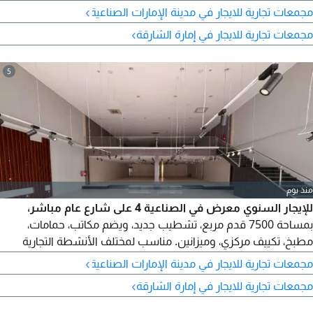
مجهز بمواصفات عالية ويوفر بيئة عمل مثالية للشركات التي تبحث عن
›
مجمعات تجارية للايجار في مدينة الإمارات الصناعية
مقر جاهز للتشغيل. يتميز العقار بمساحة مناسبة، مع ميزانين يوفر
›
مجمعات تجارية للايجار في إمارة الشارقة
مساحة اضافية للاستخدام، بالاضافة الى تكييف مركزي وكهرباء بقدرة
30 كيلوواط، مما يجعله مناسبا للتصنيع الخفيف
5
منذ يوم
للإيجار السنوي معرض في الصناعية 4 على شارع عام مباشر،
بمساحة 7500 قدم مربع، تشطيب جديد، ويضم مكاتب، حمامات،
مطبخ، تكييف مركزي، وميزانين. مناسب لمختلف الأنشطة التجارية
بموقع مميز وسهولة وصول
›
مجمعات تجارية للايجار في مدينة الإمارات الصناعية
›
مجمعات تجارية للايجار في إمارة الشارقة