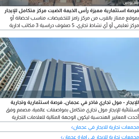
منذ يومين
فرصة استثمارية مميزة رأس الخيمة الضيت مركز متكامل للإيجار
بموقع ممتاز بالقرب من مركز رامز للتخفيضات، مناسب لحضانة أو
مركز تعليمي أو أي نشاط تجاري. 5 صفوف دراسية 3 مكاتب ادارية
مسرح كبير ساحة واسعة مواقف باصات وسيارات المساحة حوالي
12000 قدم الإيجار 120000 درهم (قابل للتفاوض البسيط)
منذ 3 أيام
للإيجار - مول تجاري فاخر في عجمان. فرصة استثمارية وتجارية
استثنائية للإيجار مول تجاري متكامل بمواصفات عالمية، مصمم وفق
أحدث المعايير الهندسية ليكون الوجهة المثالية للعلامات التجارية
الكبرى والمطاعم والمقاهي والمراكز الطبية والشركات الباحثة عن
›
مجمعات تجارية للايجار في عجمان
موقع مميز وحضور قوي. الموقع عجمان، مباشرة على شارع الاتحاد،
›
مجمعات تجارية للايجار في إمارة عجمان