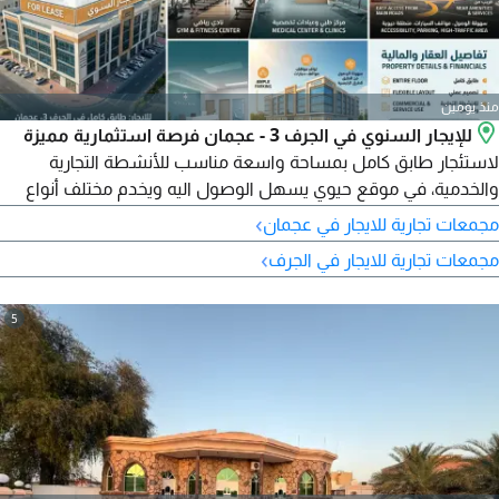
منذ يومين
للإيجار السنوي في الجرف 3 - عجمان فرصة استثمارية مميزة
لاستئجار طابق كامل بمساحة واسعة مناسب للأنشطة التجارية
والخدمية، في موقع حيوي يسهل الوصول اليه ويخدم مختلف أنواع
المشاريع. تفاصيل العقار طابق كامل - مساحة واسعة - مناسب
›
مجمعات تجارية للايجار في عجمان
للأنشطة التجارية والخدمية - تصميم عملي يسهل تقسيمه حسب
›
مجمعات تجارية للايجار في الجرف
النشاط - مناسب لنادي رياضي (جيم) مركز طبي، عيادات تخصصية،
مركز علاج طبيعي أو تأهيل، أو أي نشاط خدمي أو اداري مشابه
5