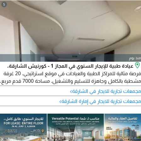
5
منذ يوم
عيادة طبية للإيجار السنوي في المجاز 1 - كورنيش الشارقة.
فرصة مثالية للمراكز الطبية والعيادات في موقع استراتيجي. 20 غرفة
مشطبة بالكامل وجاهزة للتسليم والتشغيل. مساحة 7000 قدم مربع.
صف أول على الكورنيش. تكييف مجاني، موقف مجاني، صيانة مجانية.
›
مجمعات تجارية للايجار في الشارقة
تصديق على المالك. 6 أشهر مجانية. الإيجار السنوي 380000 درهم.
›
مجمعات تجارية للايجار في إمارة الشارقة
الدفع على 4 أو 6 شيكات.