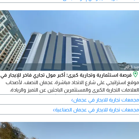
بواجهة مميزة على 3 شوارع رئيسية. موقع حيوي يتمتع بكثافة سكانية
وحركة مرورية عالية. مميزات العقار
منذ 3 أيام
فرصة استثمارية وتجارية كبرى: أكبر مول تجاري فاخر للإيجار في
موقع استراتيجي على شارع الاتحاد مباشرة، عجمان النصف. لأصحاب
العلامات التجارية الكبرى والمستثمرين الباحثين عن التميز والريادة،
نطرح بين أيديكم مشروعاً تجارياً ضخماً (مولاً متكاملاً) بمواصفات
›
مجمعات تجارية للايجار في عجمان
عالمية وتصميم هندسي متطور، يقع في أكثر المواقع حيوية ونشاطاً
›
مجمعات تجارية للايجار في عجمان الصناعية
في إمارة عجمان. الموقع الاستراتيجي يقع مباشرة على شارع الاتحاد
الرئيسي، ويتميز بواجهة على 3 شوارع رئيسية.
5