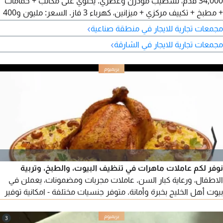
34,000 قدم، تشطيب مودرن وعصري. يحتوي على مكاتب + حمامات
+ مطبخ + تكييف مركزي + ميزانين، كهرباء 3 فاز. السعر: مليون و400
ألف، على 4 أو 6 دفعات.
›
مجمعات تجارية للايجار في منطقة صناعية
›
مجمعات تجارية للايجار في الشارقة
نوفر لكم عاملات ماهرات في تنظيف البيوت، والطبخ، وتربية
الاطفال، ورعاية كبار السن. عاملات مجربات ومضمونات، يعملن في
بيوت أهل الخليج بخبرة وأمانة. متوفر جنسيات مختلفة - امكانية توفير
سير ذاتية - التوفير بشكل فوري. للتواصل والاستفسار
3