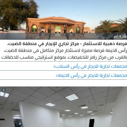
منذ 4 أيام
فرصة ذهبية للاستثمار - مركز تجاري للإيجار في منطقة الضيت،
رأس الخيمة فرصة مميزة لاستئجار مركز متكامل في منطقة الضيت،
بالقرب من مركز رامز للتخفيضات، بموقع استراتيجي مناسب للحضانات
أو المراكز التعليمية أو المكاتب أو مختلف الأنشطة التجارية. تفاصيل
›
مجمعات تجارية للايجار في رأس السلاب
العقار المساحة حوالي 12000 قدم مربع - 5 صفوف دراسية - 4 دورات
›
مجمعات تجارية للايجار في رأس الخيمة
مياه - مسرح كبير - 3 مكاتب ادارية
5