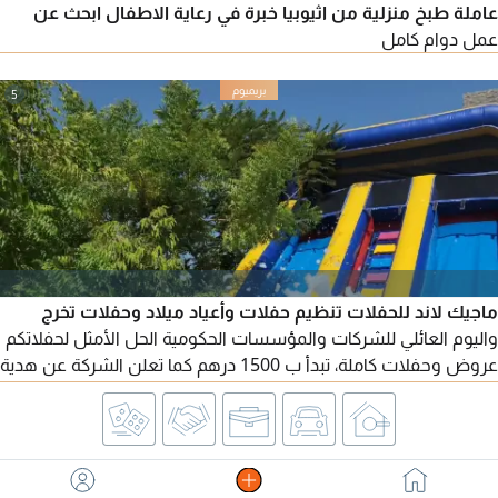
عاملة طبخ منزلية من اثيوبيا خبرة في رعاية الاطفال ابحث عن
عمل دوام كامل
5
ماجيك لاند للحفلات تنظيم حفلات وأعياد ميلاد وحفلات تخرج
واليوم العائلي للشركات والمؤسسات الحكومية الحل الأمثل لحفلاتكم
عروض وحفلات كاملة، تبدأ ب 1500 درهم كما تعلن الشركة عن هدية
لكل حجز باكج كامل زورونا في المعرض أبوظبي الخالدية ودبي والعين
ونعمل على اسعادكم وراحتكم لدينا عاملات متخصصة في المسابقات
والألعاب الترفيهية ويوجد لدينا ملاعب صابونية زحلاقيات مائية مع
مسبح