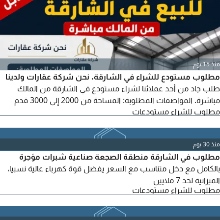
منذ 15 يوم
مطلوب مستودع للشراء في الشارقة. نحن شركة عقارات ولدينا
طلب جاد من أحد عملائنا لشراء مستودع في الشارقة من المالك
مباشرة. المواصفات المطلوبة: المساحة من 2000 إلى 3000 قدم
مطلوب للشراء مستودعات
مربع، مستودع جاهز أو بحالة جيدة، يُفضل في المناطق الصناعية في
الشارقة. التعامل المباشر مع المالك. على السادة الملاك أو من لديهم
عروض مطابقة للمواصفات التواصل معنا مع إرسال تفاصيل
منذ 30 يوم
المستودع والموقع والسعر المطلوب. شركة عقارات - طلب شراء
مطلوب في الشارقة منطقة الصجعة صناعية شبرات مؤجرة
بالكامل مع دخل متناسب مع السعر يفضل قوة كهرباء عالية نسبيا،
الميزانية لحد 7 ملايين
مطلوب للشراء مستودعات