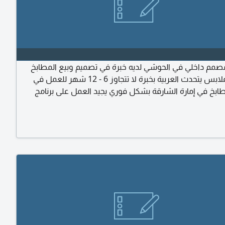
م داخلي في الحوشي لديه خبرة في تصميم وبيع المطابخ
وخزائن الملابس يتحدث العربية بخبرة لا تتجاوز 6 - 12 شهر للعمل في
خ في إمارة الشارقة بشكل فوري يجيد العمل على برنامج
SketchUp ومايكروسوفت ولديه مهارة البيع والتواصل. براتب 3500
شن شهري. يرجى ارسال واتساب CV على الرقم