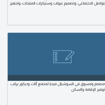
تواصل الاجتماعي، وتصميم عبوات وستيكرات المنتجات، وتجهيز
باعة، وتشغيل طابعة الشوكولاته والطباعة على المنتجات
يشترط اجادة Photoshop وIllustrator، وارفاق السيرة الذاتية ومعرض
صمم ومسوق في السوشيال ميديا لمصنع أثاث وديكور براتب