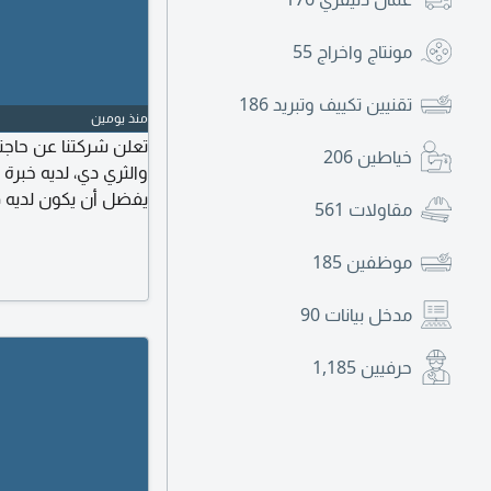
مونتاج واخراج
55
تقنيين تكييف وتبريد
186
منذ يومين
تعلن شركتنا عن حاجت
خياطين
206
والثري دي، لديه خبر
يفضل أن يكون لديه ق
مقاولات
561
يستطيع متابعة العمل
مصفح الصناعية حوض 
موظفين
185
مدخل بيانات
90
حرفيين
1,185