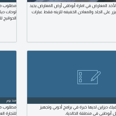
مدة 10 أيام لأحد المعارض في امارة أبوظبي أرض المعارض يجيد
زر على الجلد والمعادن الخفيفه للزينه فقط عبارات
لوحات ديك
جاهز للتنفيذ على ماكينة NC
منذ يوم
ديزاين لديها خبرة في برامج أدوبي وتجهيز
مطلوب مص
ل أبوظبي في منطقة الخالدية.
للتجارة ا