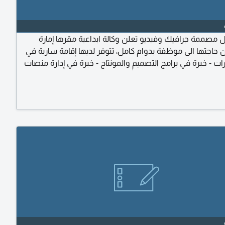
مصممة جرافيك وفيديو تعلن وكالة ابداعية مقرها إمارة
 حاجتها الى موظفة بدوام كامل، تتوفر لديها إقامة سارية في
رات - خبرة في برامج التصميم والمونتاج - خبرة في إدارة منصات
اجتماعي الموقع شارع عبدالله بن حمد - برج الفجيرة التوأم يرجى
رة الذاتية ونماذج الأعمال عبر واتساب البريد الألكتروني