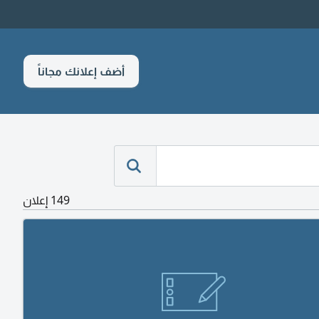
أضف إعلانك مجاناً
149 إعلان