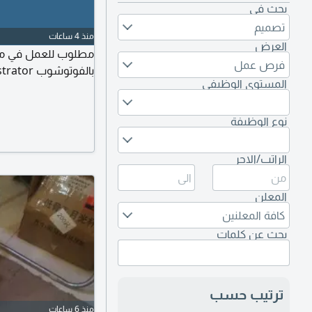
بحث في
تصميم
منذ 4 ساعات
العرض
مطلوب للعمل في مكت
فرص عمل
بالفوتوشوب illustrator ويفضل من لديه إقامة سارية قابلة للاعارة
المستوى الوظيفي
نوع الوظيفة
الراتب/الاجر
المعلن
كافة المعلنين
بحث عن كلمات
ترتيب حسب
منذ 6 ساعات