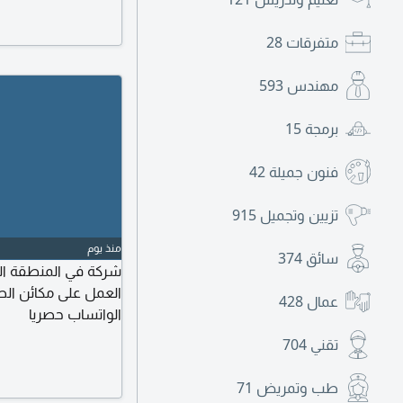
متفرقات
28
مهندس
593
برمجة
15
فنون جميلة
42
تزيين وتجميل
915
منذ يوم
سائق
374
شركة في المنطقة الح
عمال
428
الواتساب حصريا
تقني
704
طب وتمريض
71