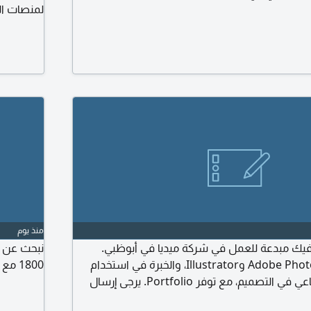
لمنصات ال
ملفات الط
الأعمال (Portfolio) الخبرة ميزة اضافية. في مصفح أبوظبي
منذ يوم
ك مبدعة للعمل في شركة ميديا في أبوظبي.
نبحث عن م
يشترط اجادة Adobe Photoshop وIllustrator، والخبرة في استخدام
1800 مع توفير الإقامة والسكن
أدوات الذكاء الاصطناعي في التصميم، مع توفر Portfolio. يرجى إرسال
الأعمال الى البريد الألكتروني