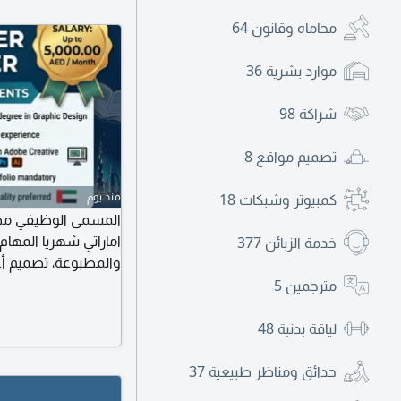
محاماه وقانون
64
موارد بشرية
36
شراكة
98
تصميم مواقع
8
منذ يوم
كمبيوتر وشبكات
18
اماراتي شهريا المهام
خدمة الزبائن
377
والمطبوعة، تصميم أغ
للطباعة. الشروط الأ
مترجمين
5
يشترط ارفاق سابقة الأعمال (Portfolio) وتفض
لياقة بدنية
48
حدائق ومناظر طبيعية
37