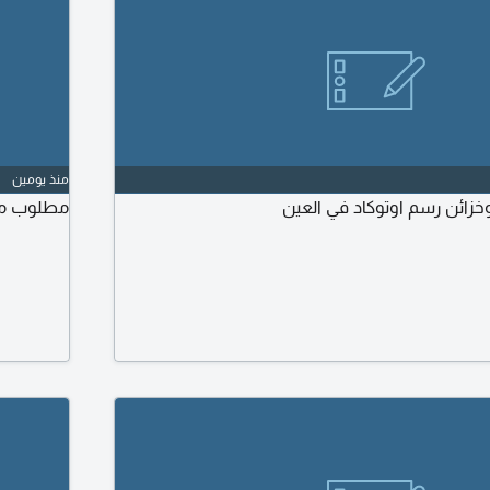
منذ يومين
خزائن رسم اوتوكاد في العين
مطلوب مص