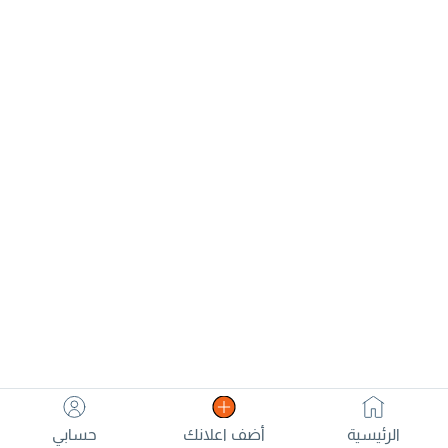
البيع
قطع ب 100 درهم
ب 15 درهم
يوجد توصيل لكافة
الامارات للتواصل
الرئيسية
أضف اعلانك
حسابي