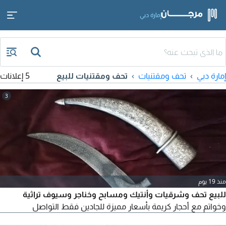
إمارة دبي
إمارة دبي
تحف ومقتنيات
تحف ومقتنيات للبيع
5 إعلانات
3
منذ 19 يوم
للبيع تحف وشرقيات وأنتيك ومسابح وخناجر وسيوف تراثية
وخواتم مع أحجار كريمة بأسعار مميزة للجادين فقط التواصل