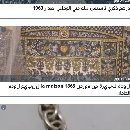
منذ 54 يوم
درهم ذكري تأسيس بنك دبي الوطني اصدار 1963
3
منذ 54 يوم
لوحة كبيرة من معرض la maison 1865 للبيع لعدم
الحاجة
5