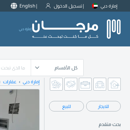
إمارة دبي
تسجيل الدخول
English
إمارة دبي
كل الأقسام
إمارة دبي
عقارات
للايجار
للبيع
بحث متقدم