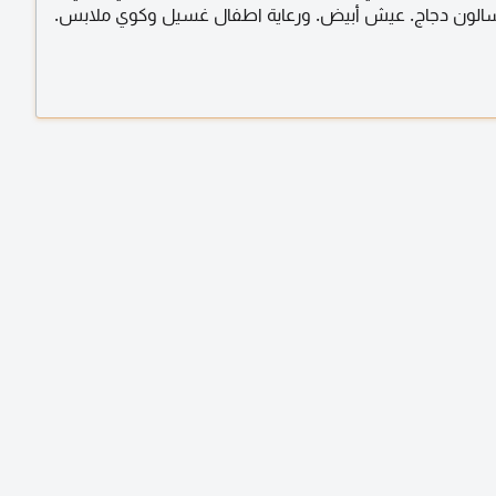
لون دجاج. عيش أبيض. ورعاية اطفال غسيل وكوي ملابس.
ر السن وأصحاب الهمم. أيضا يوجد عاملات فيزا زيارة أول مرا في
مينات وموثوق بهم