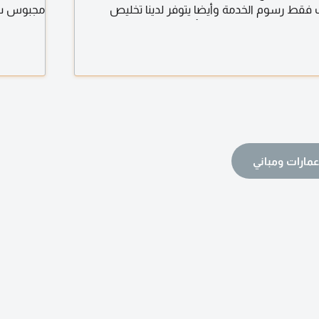
فقط رسوم الخدمة وأيضا يتوفر لدينا تخليص
مجبوس سا
معاملات اقتصادية دبي وتجديد واصدار الرخص بأقل من 24 ساعة
ورعاية كبا
ضا تخليص اجراءات الاسترحام للمخالفين وأيضا فك
الدولة. أ
بادر بالاتصال
مارات ومباني