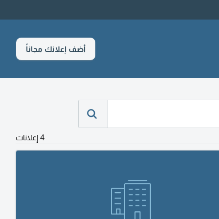
أضف إعلانك مجاناً
4 إعلانات