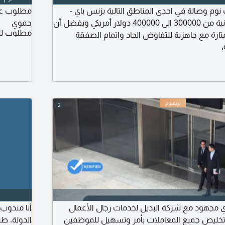
شقة 3 غرف نوم وصالة في احدى المناطق التالية بزنس باي -
مطلوب عدد
الداون تاون دبي المزانية من 300000 الى 400000 دولار أمريكي ويفضل أن
حموي
مطلوب لل
تازة مع جاهزية للتفاوض الجاد واتمام الصفقة
سال العروض
2
ي مجهود مع شركة البديل لخدمات رجال الأعمال
أنا مندوب 
نا تخليص جميع المعاملات بأمر وتسهيل للموظفين
الدولة. طب