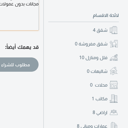
مجانات بدون عمولات 
لائحة الاقسام
واستقدام العائلة وأي
حظر الرواتب للشركات 
شقق
4
شقق مفروشة
0
قد يهمك أيضاً:
فلل ومنازل
10
مطلوب للشراء ع
شاليهات
0
محلات
0
مكاتب
1
اراضي
8
عمارات ومباني
8