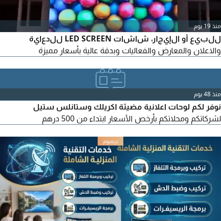
منذ 19 يوم
للبيع أو الإيجار، شاشات LED SCREEN للدعاية
والاعلان والمعارض والفعاليات وبدقة عالية بأسعار مميزة
منذ 48 يوم
نوفر لكم لوحات اعلانية مضيئة اكريلك وستانلس ستيل
لشركاتكم ومحلاتكم بأرخص الأسعار ابتداء من 500 درهم