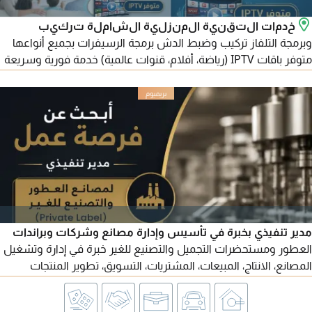
خدمات التقنية المنزلية الشاملة تركيب
وبرمجة التلفاز تركيب وضبط الدش برمجة الرسيفرات بجميع أنواعها
متوفر باقات IPTV (رياضة، أفلام، قنوات عالمية) خدمة فورية وسريعة
فنيين ذوي خبرة عالية تغطية شاملة اتصل الآن للخدمة الفورية
مدير تنفيذي بخبرة في تأسيس وإدارة مصانع وشركات وبراندات
العطور ومستحضرات التجميل والتصنيع للغير خبرة في إدارة وتشغيل
المصانع، الانتاج، المبيعات، المشتريات، التسويق، تطوير المنتجات
والعمليا، متاح لمناقشة الفرص المناسبة / التواصل عبر الايميل