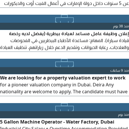
عن 5 سنوات داخل دولة الإمارات في أعمال الفيت أوت والديكورات
الداخلية. - خبرة في الإشراف على أعمال النجارة والتشطيبات الداخلية.
- تركيب الأبواب والأثاث الخشبي. - القواطع الجبسية، الأسقف
المستعارة، والكسوات الخشبية. - قراءة المخططات التنفيذية (Shop
منذ 38 يوم
Drawings). - إدارة العمال، توزيع المهام، والمتابعة.
إعلان وظيفة عامل مساعد لعيادة بيطرية (يفضل لديه رخصة
قيادة سيارة). المهام: مساعدة الأطباء البيطريين في الفحوصات
والعلاجات. رعاية الحيوانات وتقديم الدعم خلال زياراتهم. تنظيف العيادة
والأدوات وإطعام الحيوانات. التعامل مع العملاء وتقديم المعلومات
اللازمة. الراتب: 2000 - 2300 درهم.
منذ 9 ساعات
We are looking for a property valuation expert to work
for a pioneer valuation company in Dubai. Deira Any
nationality are welcome to apply. The candidate must have
a user in Dubai Land Department with over 5 years of
experience in property valuation
منذ يوم
5 Gallon Machine Operator - Water Factory, Dubai
Industrial City Salary + Overtime Accommodation Provided