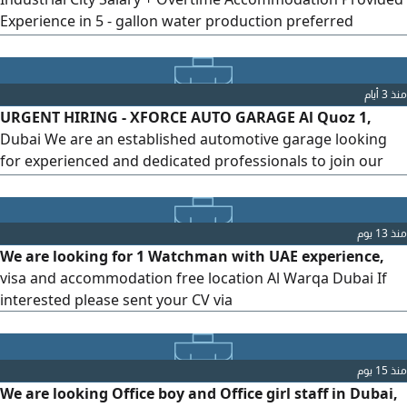
Experience in 5 - gallon water production preferred
Languages English, Hindi, Malayalam, or Urdu
منذ 3 أيام
URGENT HIRING - XFORCE AUTO GARAGE Al Quoz 1,
Dubai We are an established automotive garage looking
for experienced and dedicated professionals to join our
team immediately We offer a healthy, friendly, and
professional working environment where your skills and
dedication are valued. Open Positions Auto Painter
منذ 13 يوم
Benefits Attractive Salary Accommodation Provided
We are looking for 1 Watchman with UAE experience,
Employment Visa Provided
visa and accommodation free location Al Warqa Dubai If
interested please sent your CV via
منذ 15 يوم
We are looking Office boy and Office girl staff in Dubai,