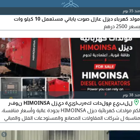
(Silent) عازلة للصوت، بالاضافة الى المولدات المفتوحة (Open
منذ 35 يوم
Type) حلول مناسبة للمصانع ومواقع الانشاءات والمباني
مولد كهرباء ديزل عازل صوت ياباني مستعمل 10 كيلو وات
والمستودعات
بسعر 2500 درهم
منذ 38 يوم
للبيع مولدات كهربائية ديزل HIMOINSA نوفر
لكم مولدات كهربائية ديزل HIMOINSA بجودة عالية وأسعار منافسة،
مناسبة ل شركات المقاولات المصانع والمستودعات الفلل والمباني
التجارية المشاريع والفعاليات جاهزة للتشغيل والفحص أداء قوي
واعتمادية عالية أسعار مميزة التوصيل متوفر الى جميع امارات الدولة
5