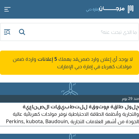
إمارة دبي
لا يوجد أي إعلان وارد ضمن
قد يهمك
5 إعلانات
واردة ضمن
مولدات كهرباء في إمارة دبي الإمارات
منذ 29 يوم
حلول طاقة موثوقة للتطبيقات الصناعية
والتجارية وأنظمة الطاقة الاحتياطية نوفر مولدات كهربائية عالية
الجودة من أشهر العلامات التجارية Perkins, kubota, Baudouin,
Lister petter, Cummins كما نوفر مولدات مزودة بمولدات كهربائية
(Alternators) من Stamford وLeroy - Somer. مولدات صامتة