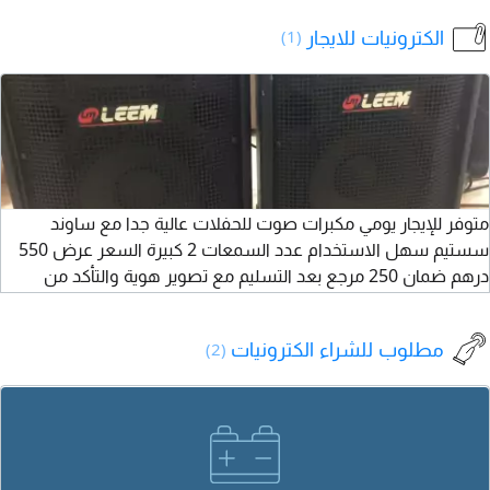
جميع أنحاء الامارات
perfectly working
ا
الكترونيات للايجار
(1)
and in good
condition
available with all
غ
cables asking
ر
price is 920 price
ا
negotiable
ه
ج
متوفر للإيجار يومي مكبرات صوت للحفلات عالية جدا مع ساوند
ا
سستيم سهل الاستخدام عدد السمعات 2 كبيرة السعر عرض 550
ل
درهم ضمان 250 مرجع بعد التسليم مع تصوير هوية والتأكد من
و
السماعات للتواصل واتساب واتصال أبوظبي
و
مطلوب للشراء الكترونيات
(2)
و
ب
د