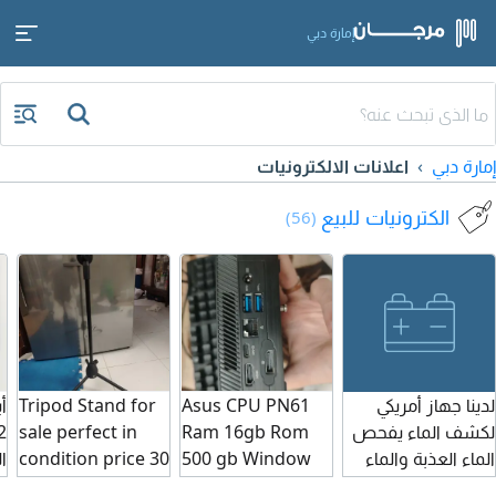
إمارة دبي
إمارة دبي
اعلانات الالكترونيات
الكترونيات للبيع
(56)
لدينا جهاز أمريكي
Asus CPU PN61
Tripod Stand for
أ
لكشف الماء يفحص
Ram 16gb Rom
sale perfect in
2
الماء العذبة والماء
500 gb Window
condition price 30
ا
المالح نعمل في
11 I7 8 gen
م