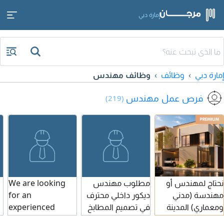
إمارة دبي
إمارة دبي
وظائف
وظائف مهندس
فرص عمل مهندس
(219)
نحتاج لمهندس أو
مطلوب مهندس
We are looking
مهندسة (مدني
ديكور داخلي محترف
for an
ومعماري) المدينة
في تصميم المطابخ
experienced
دبي لديه سابقة في
والخزائن وخبرة لا
Electrician to join