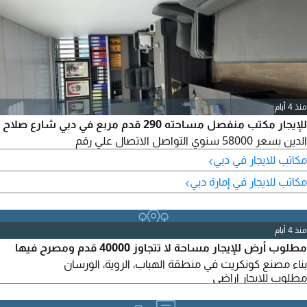
منذ 4 أيام
للإيجار مكتب منفصل مساحته 290 قدم مربع في دبي شارع صلاح
الدين بسعر 58000 سنوي التواصل الاتصال علي رقم
›
مكاتب للايجار في دبي
›
مكاتب للايجار في إمارة دبي
منذ 4 أيام
مطلوب أرض للإيجار مساحة لا تتجاوز 40000 قدم ومصرح فيها
بناء مصنع كونكريت في منطقة الهباب، الروية، الورسان
مطلوب للايجار اراضي