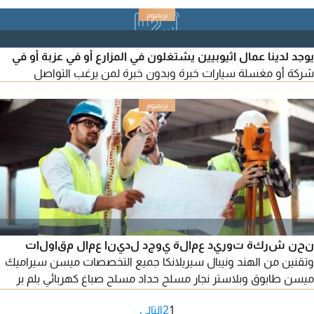
يوجد لدينا عمال اثيوبيين يشتغلون في المزارع أو في عزبة أو في
شركة أو مغسلة سيارات خبرة وبدون خبرة لمن يرغب التواصل
نحن شركة توريد عمالة يوجد لدينا عمال مقاولات
وتقنين من الهند ونيبال سيريلانكا جميع التخصصات ميسن سيراميك
ميسن طابوق وبلاستر نجار مسلح حداد مسلح صباغ كهربائي بلم بر
حداد ولدر 3G و4G و6G نجار فنيشر هلبر
1
2
التالي