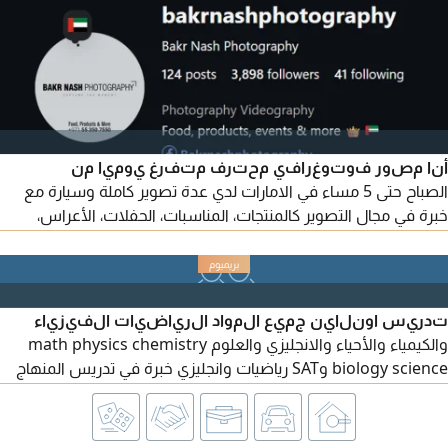
أنا مصور فوتوغرافي محترف متفرغ يوميا من
الصباح حتى 5 مساء في الامارات لدي عدة تصوير كاملة وسيارة مع
خبرة في مجال التصوير كالمنتجات، المناسبات، الحفلات، الأعراس،
المشاريع الصناعية، السيارات، العقارات، المطاعم باستخدام معدات
تصوير احترافية، خبرة في معالجة الصور وتحسينها وأجيد العمل على
جميع برامج AI باحترافية
تدريس اونلاين جميع المواد الرياضيات الفيزياء
والكيمياء والأحياء والانجليزي والعلوم math physics chemistry
biology science وSAT رياضيات وانجليزي خبرة في تدريس المنهاج
الوزاري والنخبة والمنهاج الأمريكي والبريطاني ومدارس الشويفات
ومدارس الامارات الوطنية ومدارس أجيال والظفرة والنهضة وأدنوك
ومعاهد التكنولوجيا وتدريس الجامعات ومراجعة علي الهياكل وتوقع