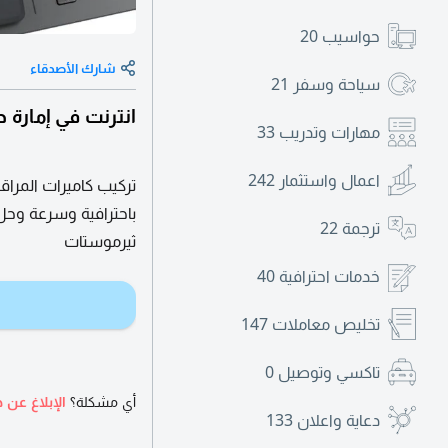
حواسيب
20
شارك الأصدقاء
سياحة وسفر
21
انترنت في إمارة د
مهارات وتدريب
33
اعمال واستثمار
242
باحترافية وسرعة وح
ترجمة
22
ثيرموستات
خدمات احترافية
40
تخليص معاملات
147
تاكسي وتوصيل
0
أي مشكلة؟
الإبلاغ عن ه
دعاية واعلان
133