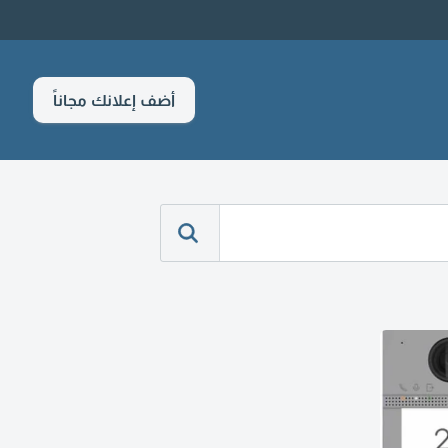
أضف إعلانك مجاناً