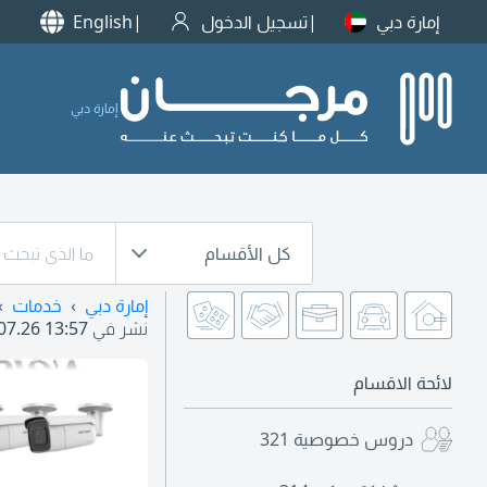
إمارة دبي
تسجيل الدخول
English
إمارة دبي
كل الأقسام
إمارة دبي
خدمات
نشر في
07.26 13:57
لائحة الاقسام
دروس خصوصية
321