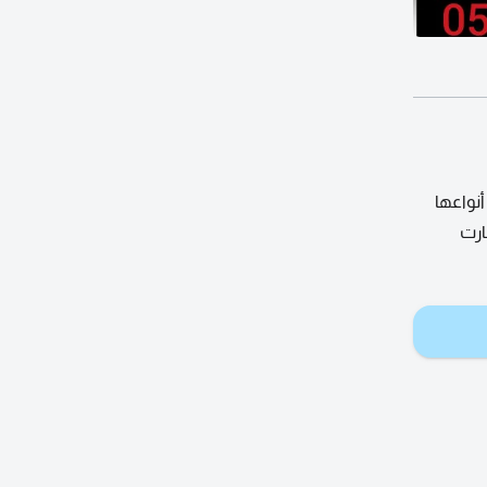
رت هوم وip تلفون) بكافة أنواعها
ارت