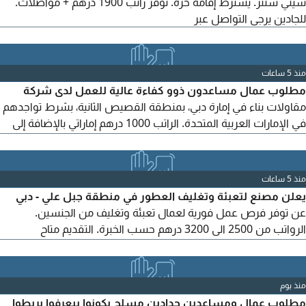
سيتي سنتر. يشترط إقامة حرة. نوفر راتب 1900 درهم + مواصلات.
للجادين يرجى التواصل عبر
منذ 5 ساعات
مطلوب عمال مساعدون ذوو كفاءة عالية للعمل لدى شركة
مقاولات بناء في إمارة دبي، بمنطقة القصيص الثانية، بشرط تواجدهم
في الإمارات العربية المتحدة. الراتب 1000 درهم إماراتي بالإضافة إلى
أجر إضافي (ساعتان إلى ثلاث ساعات إضافية) ليصل الراتب مع ساعات
العمل الإضافية إلى حوالي 1300 درهم إماراتي شهرياً، بالإضافة إلى
بدل مواصلات وسكن. سيتم اختبار المتقدمين لمدة 15 يوم عمل
منذ 5 ساعات
مدفوعة الأجر.
يعلن مصنع لتعبئة وتغليف العطور في منطقة جبل علي - دبي
عن توفر فرص عمل فورية لعمال تعبئة وتغليف من الجنسين.
الرواتب من 2500 الى 3200 درهم حسب الخبرة. التقديم متاح
للمتواجدين داخل دولة الامارات، مع امكانية الالتحاق بالعمل فورا
منذ يوم
مطلوب عمال ومساعدين حدادين مسلح يكونوا بيعرفوا يربطوا