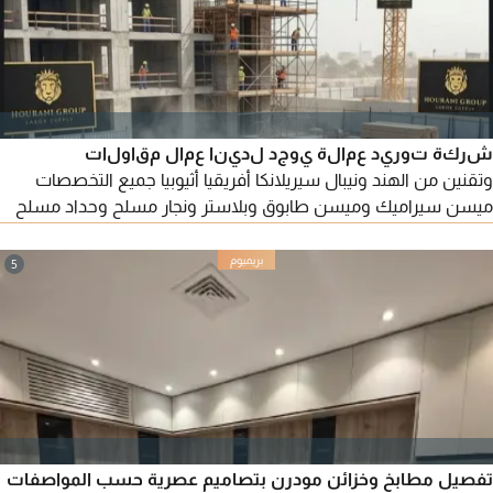
شركة توريد عمالة يوجد لدينا عمال مقاولات
وتقنين من الهند ونيبال سيريلانكا أفريقيا أثيوبيا جميع التخصصات
ميسن سيراميك وميسن طابوق وبلاستر ونجار مسلح وحداد مسلح
وصباغ وكهربائي وسباك وحداد 3G 4Gg و6G ونجار فنيشر
ومساعدين
5
تفصيل مطابخ وخزائن مودرن بتصاميم عصرية حسب المواصفات