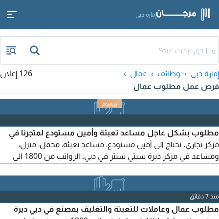
إمارة دبي
إمارة دبي
وظائف
عمال
126 إعلان
فرص عمل مطلوب عمال
مطلوب بشكل عاجل مساعد تعبئة وأمين مستودع لمتجرنا في
مركز تجاري. نحتاج الى أمين مستودع، مساعد تعبئة، محمل، منزل،
ومساعد في مركز ديرة سيتي سنتر في دبي. الرواتب من 1800 الى
3500 درهم اماراتي بالاضافة الى العمولة. توفر الشركة (تأشيرة +
سكن + مواصلات) الأماكن محدودة. يرجى التقديم فقط اذا كنت
داخل دولة الامارات. المرشحون المهتمون
منذ 7 دقائق
مطلوب عمال وعاملات للتعبئة والتغليف بمصنع في دبي ديرة