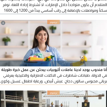
المتقدم أن يكون متواجداً داخل الإمارات. لا نُشترط إجادة اللغة. نوفر
سكناً ومواصلات بالإضافة إلى راتب أساسي يبدأ من 1200 إلى 1600
درهم. التقديم متاح لجميع الجنسيات.
4
أنا مندوب يوجد لدينا عاملات أثيوبيات يبحثن عن عمل خبرة طويلة
في الدولة. طباخات شاطرات في الاكلات الاماراتية والخليجية يعرفني
برياني مجبوس سالون دجاج. عيش أبيض. ورعاية اطفال غسيل وكوي
ملابس. ورعاية كبار السن وأصحاب الهمم. أيضا يوجد عاملات فيزا
زيارة أول مرا في الدولة. أمينات وموثوق بهم