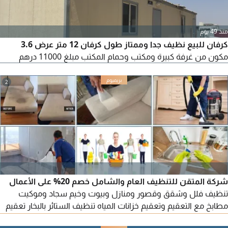
منذ 49 يوم
كرفان للبيع نظيف جدا وممتاز طول كرفان 12 متر عرض 3.6
مكون من غرفة كبيرة ومكتب وحمام المكتب مبلغ 11000 درهم
2
شركة المتقن للتنظيف العام والشامل خصم 20% على الأعمال
تنظيف فلل وشقق وقصور ومنازل وبيوت وخيم سجاد وموكيت
مطابخ مع التعقيم وتعقيم خزانات المياه تنظيف الستائر بالبخار تعقيم
المنازل والفلل الزجاج من الداخل والخارج تنظيف المسابح وأحواض