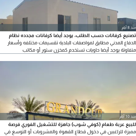
منذ 8 أيام
تصنيع كرفانات حسب الطلب، يوجد أيضا كرفانات مجدده نظام
الدفاع المدني مطابق لمواصفات البلدية تقسيمات مختلفه وأسعار
متفاوتة يوجد أيضا حاويات تستخدم كمخزن ستور أو مكاتب
منذ 10 أيام
للبيع عربة طعام (كوفي شوب) جاهزة للتشغيل الفوري فرصة
مميزة للراغبين في دخول قطاع القهوة والمشروبات أو التوسع في