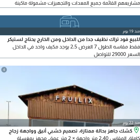
مشاريعهم القائمة جميع المعدات والتجهيزات مشمولة ماكينة
إسبريسو احترافية ومعدات تحضير كاملة ثلاجات ومساحات تخزين
مجهزة جاهزة للعمل مباشرة دون الحاجة لأي تجهيزات اضافية
مناسبة للفعاليات والمواقع التجارية والمهرجانات بحالة ممتازة الموقع
منذ 19 يوم
الوثبة - السعر 85 ألف قابل للتفاوض) رقم
للبيع فود تراك نظيف جدا من الداخل ومن الخارج يحتاج لستيكر
فقط مقاسه الطول 7 العرض 2.5 يوجد مكيف واحد في الداخل
السعر 29000 للتواصل
4
منذ 22 يوم
كشك جاهز بحالة ممتازة، تصميم خشبي أنيق وواجهة زجاج
كاملة. المقاس 2.40 متر واجهة × 2 متر عمق. مجهز بمغسلة