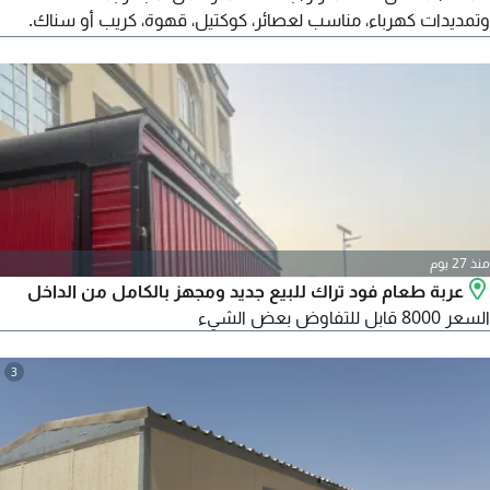
وتمديدات كهرباء، مناسب لعصائر، كوكتيل، قهوة، كريب أو سناك.
مناسب للحدائق، الشواطئ، الفعاليات والمزارع. جاهز للتشغيل فورا
بدون تعب تصنيع. السعر قابل للتفاوض للجادين فقط
منذ 27 يوم
عربة طعام فود تراك للبيع جديد ومجهز بالكامل من الداخل
السعر 8000 قابل للتفاوض بعض الشيء
3