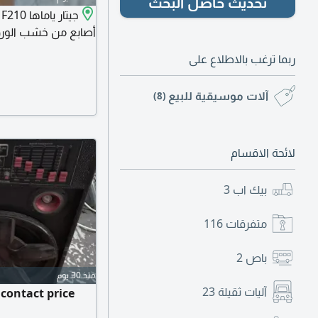
تحديث حاصل البحث
ج
أصابع من خشب الورد.
ربما ترغب بالاطلاع على
آلات موسيقية للبيع
(8)
لائحة الاقسام
بيك اب
3
متفرقات
116
باص
2
منذ 30 يوم
آليات ثقيلة
23
contact price