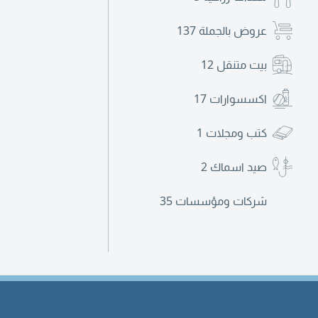
عروض بالجملة
137
بيت متنقل
12
اكسسوارات
17
كتب ومجلات
1
صيد اسماك
2
شركات ومؤسسات
35