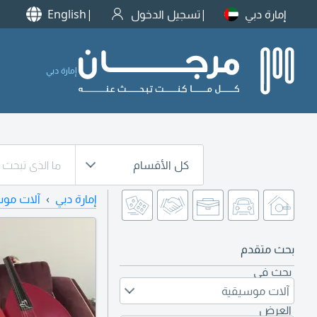
إمارة دبي
تسجيل الدخول
English
إمارة دبي
كل الأقسام
إمارة دبي
آلات موس
بحث متقدم
بحث في
آلات موسيقية
العرض