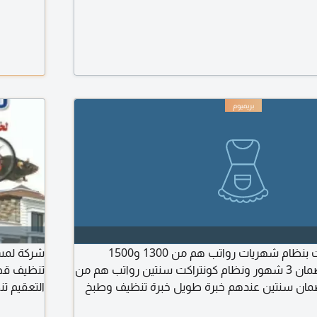
متوفر عاملات منزليات بنظام شهريات رواتب هم من 1300 و1500
و1600 و1800 مع. ضمان 3 شهور ونظام كونتراكت سنتين رواتب هم من
تنظيف قصو
 1200 مع ضمان سنتين عندهم خبرة طويل خبرة تنظيف وطبخ
التعقيم تن
يل كوي ونرجو أن تتواصل معنا ونحن في خدمتكم
والخارج ت