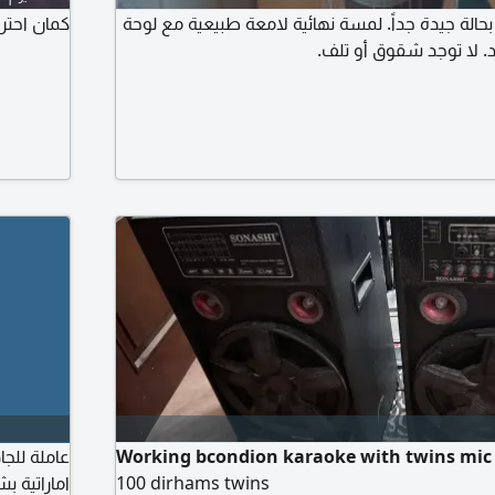
يتار ياماها F210 بحالة جيدة جداً. لمسة نهائية لامعة طبيعية مع لوحة
كمان احتر
 لا توجد شقوق أو تلف.
Working bcondion karaoke with twins mic 
عاملة للج
100 dirhams twins
اماراتية 