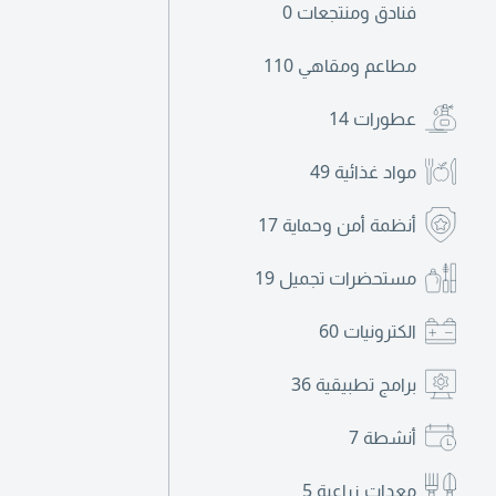
فنادق ومنتجعات
0
مطاعم ومقاهي
110
عطورات
14
مواد غذائية
49
أنظمة أمن وحماية
17
مستحضرات تجميل
19
الكترونيات
60
برامج تطبيقية
36
أنشطة
7
معدات زراعية
5