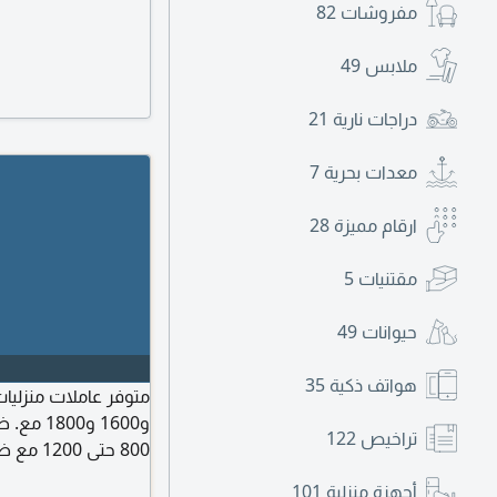
مفروشات
82
ملابس
49
دراجات نارية
21
معدات بحرية
7
ارقام مميزة
28
مقتنيات
5
حيوانات
49
هواتف ذكية
35
تراخيص
122
800 حتى
ورعاية الاطفال وغس
أجهزة منزلية
101