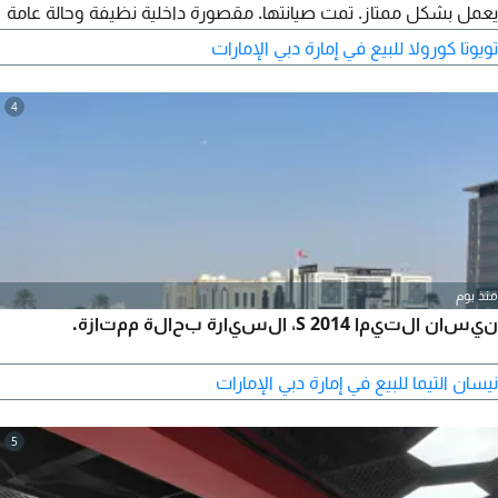
يعمل بشكل ممتاز. تمت صيانتها. مقصورة داخلية نظيفة وحالة عامة
جيدة. جاهزة للقيادة. للمشترين الجادين فقط. يرجى التواصل معي
تويوتا كورولا للبيع في إمارة دبي الإمارات
لمزيد من التفاصيل.
4
منذ يوم
نيسان التيما S 2014، السيارة بحالة ممتازة.
نيسان التيما للبيع في إمارة دبي الإمارات
5