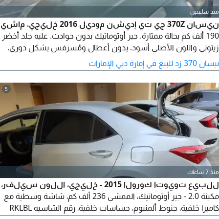
منذ ساعتين
نيسان 370Z جي تي إديشن موديل 2016 خليجي، ماشي
190 ألف كم بحالة ممتازة. جير أوتوماتيك بدون حوادث. عليه جلد أخضر
زيتوني واللون الأصلي أسود. بدون أعطال ومُسرفس بشكل دوري.
للجادين فقط. الموقع: دبي. المطلوب 38 قابل للتفاوض.
نيسان 370 زد للبيع في إمارة دبي الإمارات
5
منذ 7 ساعات
للبيع تويوتا كورولا 2015 - خليجي، اللون سيلفر،
مكينة 2.0 - جير أوتوماتيك، الممشى 236 ألف كم، شاشة وسطية مع
كاميرا خلفية، جنوط ألمنيوم، حساسات خلفية، رقم الشاسيه RKLBL