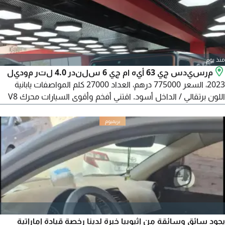
منذ يوم
مرسيدس جي 63 أيه ام جي 6 سلندر 4.0 لتر موديل
2023، السعر 775000 درهم، العداد 27000 كلم المواصفات يابانية
اللون برتقالي / الداخل أسود. اقتني أفخم وأقوى السيارات محرك V8
توين تيربو سعة 4.0 لتر بقوة 585 حصان عزم دوران 850 نيوتن متر -
ناقل حركة أوتوماتيكي رياضي AMG SPEEDSHIFT TCT 9G (9
سرعات) نظام دفع رباعي دائم AMG Performance 4 MATIC -
تسارع من 0 الى 100 كم/ س خلال 4.5 ثانية
يجود سائق وسائقة من اثيوبيا خبرة لدينا رخصة قيادة اماراتية