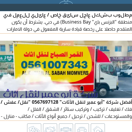
مطلوب بشكل عاجل سائق خاص / عائلي للعمل في
منطقة "البزنس باي" Business Bay) في دبي. يشترط أن يكون
المتقدم حاصلا على رخصة قيادة سارية المفعول في دولة الامارات
وأن يكون متواجدا حاليا داخل الدولة. يتراوح الراتب بين 3500 و4500
درهم اماراتي، ويشمل ذلك توفير التأشيرة والتأمين الطبي والإجازة
السنوية من قبل الشركة. الوظيفة متاحة لجميع الجنسيات يرجى
إرسال السيرة الذاتية وصورة عن رخصة القيادة للتقديم. يفضل من
أفضل شركة "أبو عمير لنقل الأثاث" 0567697128 "نقل/ عفش /
فك / تغليف / تركيب / وتركيب ستائر / الشقق / الفلل /
والمستودعات / للشحن / ترحيل / جميع أنواع الأثاث / مكاتب - منازل -
فيلا - من بيت الى بيت حول الامارات شغل مع الضمان - الأثاث يتحرك
بأمان والعناية