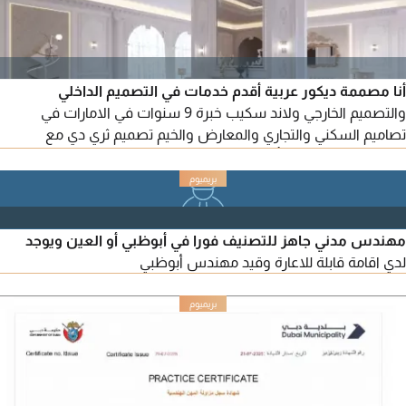
أنا مصممة ديكور عربية أقدم خدمات في التصميم الداخلي
والتصميم الخارجي ولاند سكيب خبرة 9 سنوات في الامارات في
تصاميم السكني والتجاري والمعارض والخيم تصميم ثري دي مع
المخططات التنفذيه بأسعار تنافسية (تصميم حمام أو دريسينغ روم
500 درهم، تصميم غرفة عادية 1000 درهم، تصميم غرفة ماستر أو
مجلس ب 1500 درهم، تصميم كيوسك 3*3 ب 1500 درهم) سعر
خاص للفيلا الكاملة لدري رخصة فري لانس
مهندس مدني جاهز للتصنيف فورا في أبوظبي أو العين ويوجد
لدي اقامة قابلة للاعارة وقيد مهندس أبوظبي