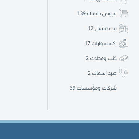
عروض بالجملة
139
بيت متنقل
12
اكسسوارات
17
كتب ومجلات
2
صيد اسماك
2
شركات ومؤسسات
39