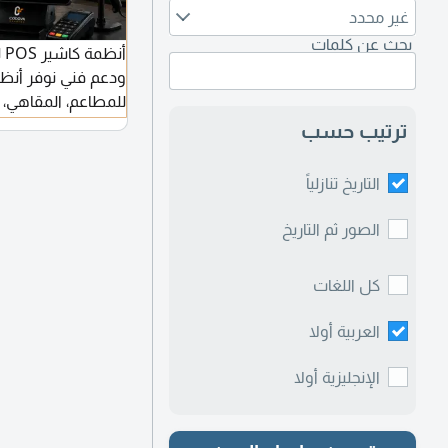
غير محدد
بحث عن كلمات
أن
للمطاعم، المقاهي، 
الأنشطة التجارية.
ترتيب حسب
كاملة ربط الفروع و
التاريخ تنازلياً
سريع أسعار مناف
احتياجات نشاطك. ت
الصور ثم التاريخ
عرض سعر
كل اللغات
العربية أولا
الإنجليزية أولا