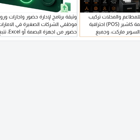
ظمة كاشير POS للمطاعم والمحلات تركيب
وثيقة برنامج لإدارة حضور واجازات ورو
ودعم فني نوفر أنظمة كاشير (POS) احترافية
موظفي الشركات الصغيرة في الامارات.
السوبر ماركت، وجميع
حضور من اجهزة ال
 نظام مبيعات ومخزون شاشة
الإقامة والهوية، سجل رواتب داخلي. ج
مطبخ KDS شاشة عملاء CDS تقارير وإدارة
تحليل الحضور مجانا بدون تسجيل، أو ابدأ
الطابعات تركيب ودعم فني
مجانية 14 يوم بدون بطاقة ائتمان
سة وحلول مخصصة حسب
واصل معنا الآن للحصول على