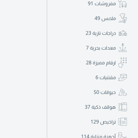
مفروشات
91
ملابس
49
دراجات نارية
23
معدات بحرية
7
ارقام مميزة
28
مقتنيات
6
حيوانات
50
هواتف ذكية
37
تراخيص
129
أجهزة منزلية
114