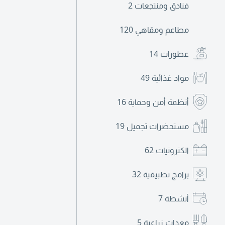
فنادق ومنتجعات
2
مطاعم ومقاهي
120
عطورات
14
مواد غذائية
49
أنظمة أمن وحماية
16
مستحضرات تجميل
19
الكترونيات
62
برامج تطبيقية
32
أنشطة
7
معدات زراعية
5