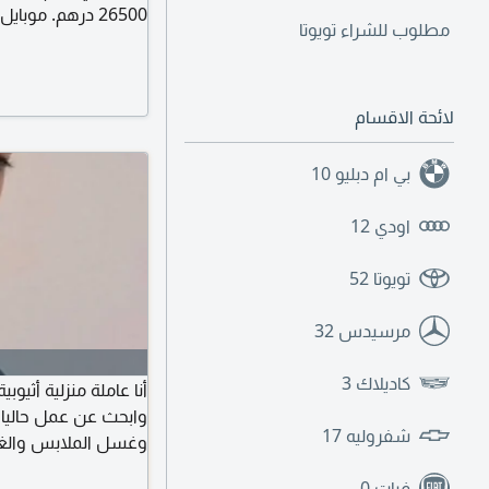
26500 درهم. موبايل.
مطلوب للشراء تويوتا
لائحة الاقسام
بي ام دبليو
10
اودي
12
تويوتا
52
مرسيدس
32
كاديلاك
3
وابحث عن عمل حاليا 
شفروليه
17
وغسل الملابس والغسي
ومجالسة الاطفال ويمك
فيات
0