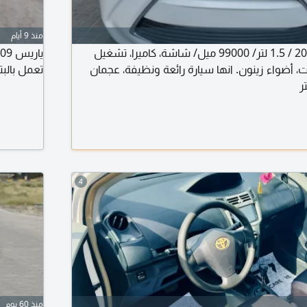
منذ 9 أيام
للبيع تويوتا ياريس 2017 / 1.5 لتر/ 99000 ميل/ شاشة، كاميرا، تشغيل
ت، أضواء زينون. انها سيارة رائعة ونظيفة، عجمان
تعمل بالب
ر
4
منذ 60 يوم