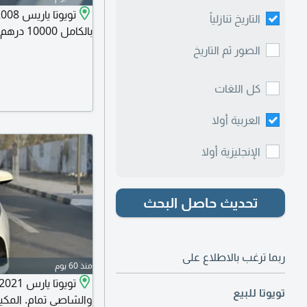
التاريخ تنازلياً
بالكامل 10000 درهم اماراتي
الصور ثم التاريخ
كل اللغات
العربية أولا
الإنجليزية أولا
تحديث حاصل البحث
ربما ترغب بالاطلاع على
منذ 60 يوم
تويوتا للبيع
والشاصي تمام. المكيف