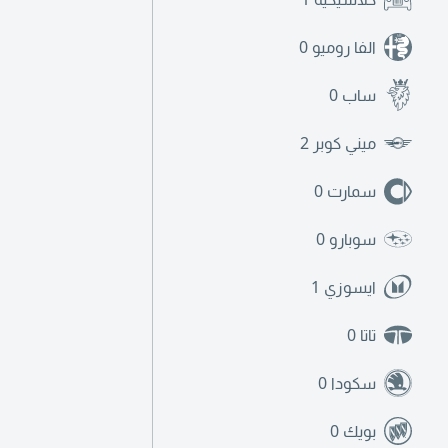
الفا روميو
0
ساب
0
ميني كوبر
2
سمارت
0
سوبارو
0
ايسوزي
1
تاتا
0
سكودا
0
بويك
0