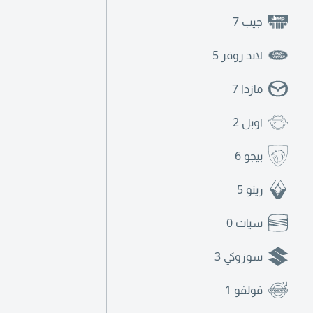
جيب
7
لاند روفر
5
مازدا
7
اوبل
2
بيجو
6
رينو
5
سيات
0
سوزوكي
3
فولفو
1