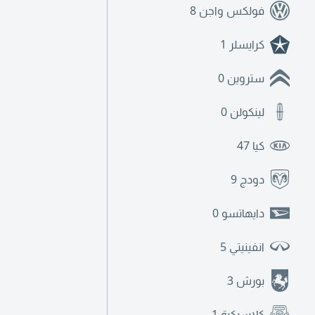
فولكس واجن
8
كرايسلر
1
ستروين
0
لينكولن
0
كيا
47
دودج
9
دايهاتسو
0
انفينيتي
5
بورش
3
كلاسيكية
1