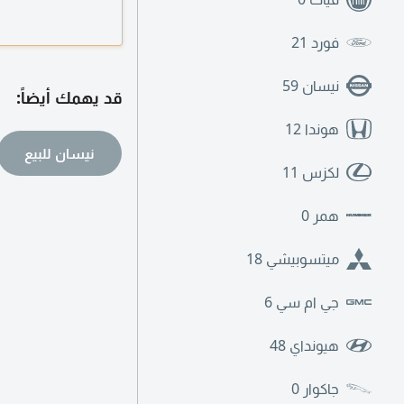
الأم. اذا كنت بحاجة ا
فورد
21
نيسان
59
قد يهمك أيضاً:
هوندا
12
نيسان للبيع
لكزس
11
همر
0
ميتسوبيشي
18
جي ام سي
6
هيونداي
48
جاكوار
0