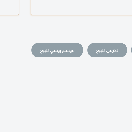
لى عاملة منزلية أو مقدم رعاية، فيرجى الاتصال بي ادناه
لكزس للبيع
ميتسوبيشي للبيع