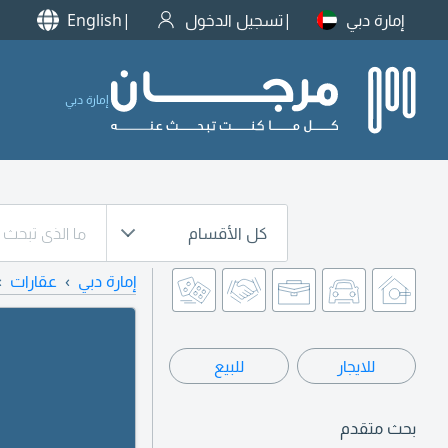
إمارة دبي
تسجيل الدخول
English
إمارة دبي
كل الأقسام
إمارة دبي
عقارات
للايجار
للبيع
بحث متقدم