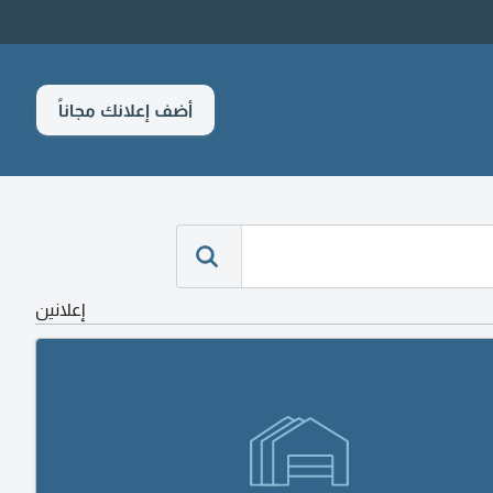
أضف إعلانك مجاناً
إعلانين