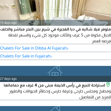
15 days ago
متوفر فيلا شاليه في دبا الفجيرة في شرم بين البحر مباشر والخلف
الجبال مكونة من 5 غرف والأثاث موجود كل شيء والسعر لقطة
فرصه العمر
›
Chalets For Sale in Dibba Al Fujairah
›
Chalets For Sale in Fujairah
27 days ago
استراحة للبيع في رأس الخيمة مبنى من 4 غرف مع حماماتها
ومطبخ ومجلس خارجي وغرفة حارس وحظائر الحيوانات والطيور
للمزيد من التفاصيل