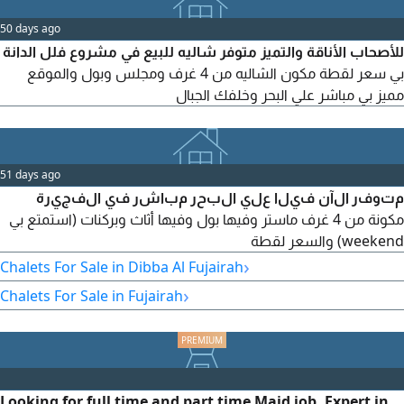
50 days ago
للأصحاب الأناقة والتميز متوفر شاليه للبيع في مشروع فلل الدانة
بي سعر لقطة مكون الشاليه من 4 غرف ومجلس وبول والموقع
مميز بي مباشر علي البحر وخلفك الجبال
51 days ago
متوفر الآن فيلا علي البحر مباشر في الفجيرة
مكونة من 4 غرف ماستر وفيها بول وفيها أثاث وبركنات (استمتع بي
weekend) والسعر لقطة
›
Chalets For Sale in Dibba Al Fujairah
›
Chalets For Sale in Fujairah
Looking for full time and part time Maid job. Expert in