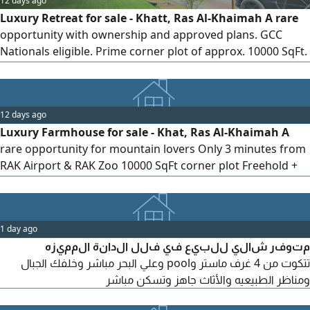
12 days ago
Luxury Retreat for sale - Khatt, Ras Al-Khaimah A rare
opportunity with ownership and approved plans. GCC
Nationals eligible. Prime corner plot of approx. 10000 SqFt.
less than 3 minutes from Ras Al-Khaimah International
Airport. Features 3 master bedrooms, Majlis, private
heated pool, mountain views, outdoor seating, BBQ area,
12 days ago
kids'play area, and premium furnishings. Reinforced
Luxury Farmhouse for sale - Khat, Ras Al-Khaimah A
constructio
rare opportunity for mountain lovers Only 3 minutes from
RAK Airport & RAK Zoo 10000 SqFt corner plot Freehold +
approved plan 3 Master Bedrooms + Majlis + Maid Room
Private pool with waterfall, outdoor seating & BBQ area
fully furnished & ready to move in Reinforced structure
1 day ago
with completion certificate
متوفر شالي للبيع في فلل الدانة المميزه
تتكوت من 4 غرف ماستر وpool وعلي البحر مباشر وخلفك الجبال
ومناظر الطبيعيه والأثاث جاهز وتسكن مباشر