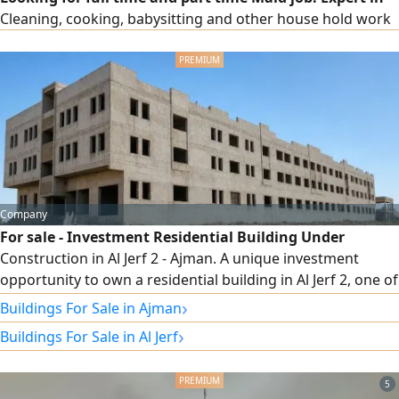
Cleaning, cooking, babysitting and other house hold work
Company
For sale - Investment Residential Building Under
Construction in Al Jerf 2 - Ajman. A unique investment
opportunity to own a residential building in Al Jerf 2, one of
the most vibrant areas in Ajman, with freehold ownership
›
Buildings For Sale in Ajman
for all nationalities. This is an ideal choice for investors
›
Buildings For Sale in Al Jerf
seeking a project with a high return on investment.
Property Details Location Al Jerf 2 - Ajman. Status Under Co
5