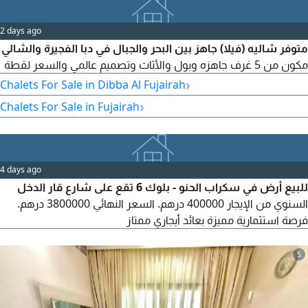
2 days ago
متوفر شاليه (فيلا) جاهز بين البحر والجبال في دبا الفجيرة والشالي
مكون من 5 غرف جاهزه وبول والأثاث وتصميم عالمي والسعر لقطة
›
Chalets For Sale in Dibba Al Fujairah
›
Chalets For Sale in Fujairah
4 days ago
للبيع أرض في سكراب الحنو - بلوك 6 تقع على شارع قار الدخل
السنوي من الإيجار 400000 درهم. السعر النهائي 3800000 درهم.
فرصة استثمارية مميزة بعائد أيجاري ممتاز
5