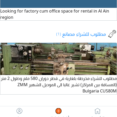
وسهولة الوصول.
مستودع مع ميزان،
بمساحة 5000 قدم
أ
ساحة واسعة لل
إمارة عجمان -
40
Looking for factory cum office space for rental in Al Ain
تواصل معنا لمزيد
كهرباء بقدرة 145
3 غرف للعمال
ل
منطقة العاليا (موقع
region
من التفاصيل وحجز
كيلوواط. الموقع
مطبخ تحضيري 3
ا
تجاري نشط وحيوي)
موعد للمعاينة
مناسب لمختلف
حمامات كهرباء 180
م
الأنشطة الصناعية
kV الإيجار السنوي
مطلوب للشراء مصانع
(1)
والانتاجية، مع تصميم
550000 درهم الدفع
عملي يوفر سهولة
4 دفعات للتواصل
التشغيل وإدارة
والاستفسار
الأعمال
مطلوب للشراء مخرطة بلغارية في قطر دوران 580 ملم وطول 2 متر
(المسافة بين المراكز) تشير غالبا الى الموديل الشهير ZMM
Bulgaria CU580M