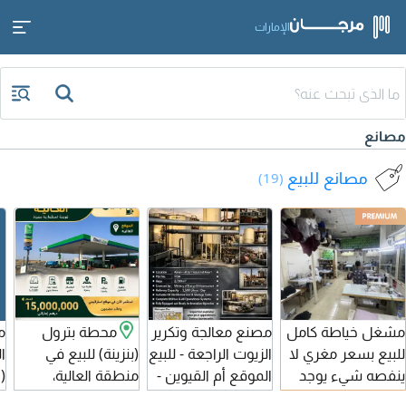
الإمارات
مصانع
مصانع للبيع
(19)
مشغل خياطة كامل
مصنع معالجة وتكرير
محطة بترول
م
للبيع بسعر مغري لا
الزيوت الراجعة - للبيع
(بنزينة) للبيع في
ا
ينفصه شيء يوجد
الموقع أم القيوين -
منطقة العالية،
(
ستور كامل للقماش
المنطقة الصناعية
عجمان. للبيع محطة