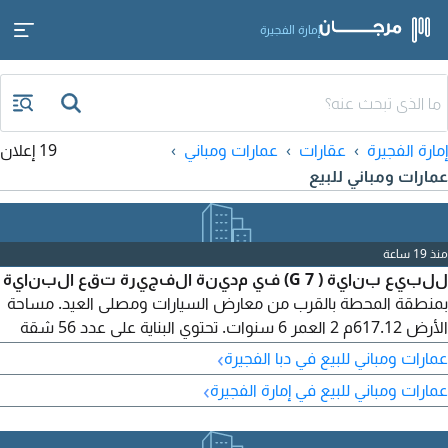
إمارة الفجيرة
إمارة الفجيرة
عقارات
عمارات ومباني
19 إعلان
عمارات ومباني للبيع
منذ 19 ساعة
للبيع بناية ( G 7) في مدينة الفجيرة تقع البناية
بمنطقة المحطة بالقرب من معارض السيارات ومصلى العيد. مساحة
الأرض 617.12م 2 العمر 6 سنوات. تحتوي البناية على عدد 56 شقة
سكنية + 9 محلات تجارية بالدور الأرضي. كل طابق فيه 8 شقق سكنية.
›
عمارات ومباني للبيع في دبا الفجيرة
نظام التكييف مركزي (سبليت دكت) تشطيب سوبر ديلوكس من
›
عمارات ومباني للبيع في إمارة الفجيرة
الداخل والخارج. البناية مؤجرة بالكامل (الدخل الحالي 1.75 مطلوب 22
مليون