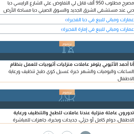
مصرح مطلوب 950 ألف قابل لي التفاوض علي الشارع الرايسي دبا
دبي عند مستشفى الشرق الجديد والسوق الصيني دبا مساحة الأرض
20*25 متر مربع جاهزة خارطة مع استشاري مع المقاول ما عليك الا
›
عمارات ومباني للبيع في دبا الفجيرة
تبني فقط والسعر قابل لي التفاوض
›
عمارات ومباني للبيع في إمارة الفجيرة
أنا أحمد الأثيوبي يتوفر عاملات منزليات أثيوبيات للعمل بنظام
الساعات واليوميات والشهر خبرة غسيل كوي طبخ تنظيف ورعاية
الاطفال
تدورون عاملة منزلية عندنا عاملات للطبخ والتنظيف ورعاية
الاطفال، دوام كامل أو جزئي، جديدات وبخبرة، جاهزات للمباشرة