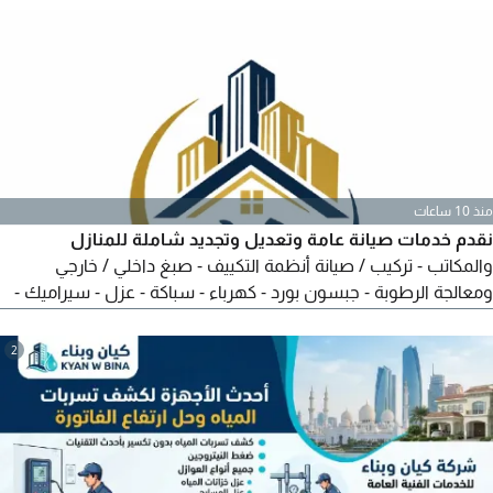
منذ 10 ساعات
نقدم خدمات صيانة عامة وتعديل وتجديد شاملة للمنازل
والمكاتب - تركيب / صيانة أنظمة التكييف - صبغ داخلي / خارجي
ومعالجة الرطوبة - جبسون بورد - كهرباء - سباكة - عزل - سيراميك -
أبواب / مطابخ - انترلوك - طابوق - بلاستر. الفحص مجاني) ونغطي
كافة الامارات
2