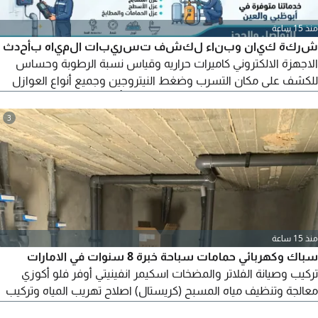
منذ 15 ساعة
شركة كيان وبناء لكشف تسريبات المياه بأحدث
الاجهزة الالكتروني كاميرات حراريه وقياس نسبة الرطوبة وحساس
للكشف على مكان التسرب وضغط النيتروجين وجميع أنواع العوازل
عزل خزانات مسابح أسطح حمامات بيارات بأحدث المواد الألمانية
الكشف مجاني عند الاصلاح ويوجد بالشركة جميع أعمال الصيانة العزل
3
والبلاط والدهانات والسباكة والديكور وجميع أعمال الايبوكسي
وأرضيات 3d نتواصل بجميع مدن الامارات
منذ 15 ساعة
سباك وكهربائي حمامات سباحة خبرة 8 سنوات في الامارات
تركيب وصيانة الفلاتر والمضخات اسكيمر انفينيتي أوفر فلو أكوزي
معالجة وتنظيف مياه المسبح (كريستال) اصلاح تهريب المياه وتركيب
الاضاءة. أسعار خاصة للصيانة الدورية السرعة، الدقة، والالتزام