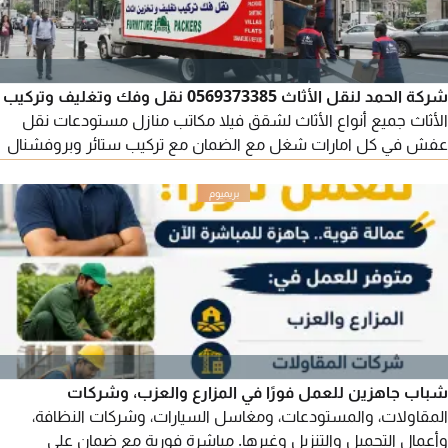
شركة الحمد لنقل الأثاث 0569373385 نقل وفك وتغليف وتركيب
الأثاث جميع أنواع الأثاث لشقق فيلا مكاتب منازل مستودعات نقل
عفش في كل امارات شغل مع الضمان مع تركيب ستائر وبروفشنال
نجار وسيارة مغلقة
شباب جاهزين للعمل فورًا في المزارع والعزب، وشركات
المقاولات، والمستودعات، ومغاسل السيارات، وشركات النظافة،
وأعمال التحميل والتنزيل وغيرها. مباشرة فورية مع ضمان على