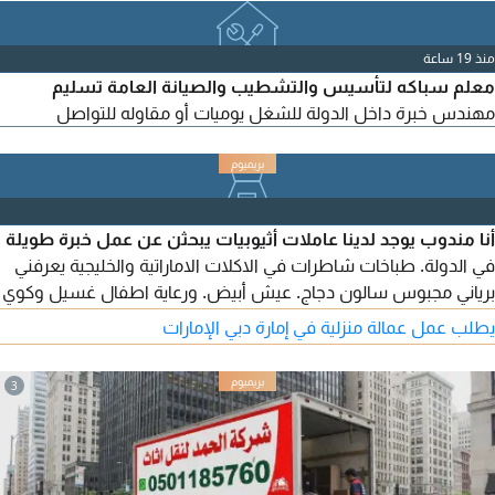
بالمواعيد التواصل
منذ 19 ساعة
معلم سباكه لتأسيس والتشطيب والصيانة العامة تسليم
مهندس خبرة داخل الدولة للشغل يوميات أو مقاوله للتواصل
أنا مندوب يوجد لدينا عاملات أثيوبيات يبحثن عن عمل خبرة طويلة
في الدولة. طباخات شاطرات في الاكلات الاماراتية والخليجية يعرفني
برياني مجبوس سالون دجاج. عيش أبيض. ورعاية اطفال غسيل وكوي
ملابس. ورعاية كبار السن وأصحاب الهمم. أيضا يوجد عاملات فيزا
يطلب عمل عمالة منزلية في إمارة دبي الإمارات
زيارة أول مرة في الدولة. أمينات وموثوق بهم
3