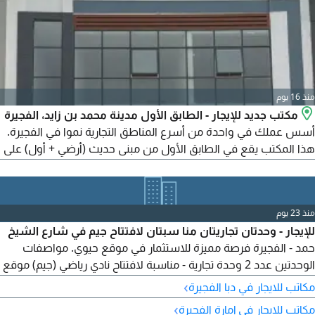
منذ 16 يوم
مكتب جديد للإيجار - الطابق الأول مدينة محمد بن زايد، الفجيرة
أسس عملك في واحدة من أسرع المناطق التجارية نموا في الفجيرة.
هذا المكتب يقع في الطابق الأول من مبنى حديث (أرضي + أول) على
قطعة أرض 10*12م في مدينة محمد بن زايد لم يشغل من قبل،
جاهز للاستلام الفوري. أرضيات مبلطة وجدران مدهونة حديثا الكهرباء
والخدمات موصلة بالكامل لا حاجة لانتظار الموافقات نوافذ مضيئة
منذ 23 يوم
تطل على الشارع درج خاص للوصول، ودورة مياه
للإيجار - وحدتان تجاريتان منا سبتان لافتتاح جيم في شارع الشيخ
حمد - الفجيرة فرصة مميزة للاستثمار في موقع حيوي. مواصفات
الوحدتين عدد 2 وحدة تجارية - مناسبة لافتتاح نادي رياضي (جيم) موقع
مميز على شارع الشيخ حمد الفجيرة - التكييف على المالك - قريبة من
›
مكاتب للايجار في دبا الفجيرة
جميع الخدمات وسهلة الوصول للاستفسار أو حجز موعد للمعاينة
›
مكاتب للايجار في إمارة الفجيرة