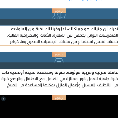
يرجى التواصل عبر الاتصال أو الرسائل الخاصة
ندرك أن منزلك هو مملكتك، لذا وفرنا لك نخبة من العاملات
المتمرسات اللواتي يجمعن بين المهارة، الأمانة، والاحترافية العالية.
خدماتنا تشمل استقدام من مختلف الجنسيات المصرح بها. كوادر
متخصصة في التنظيف، الطبخ، ورعاية الاطفال. متابعة مستمرة بعد
التعاقد لضمان رضاكم التام. اجعلي حياتك أسهل، واستمتعي بوقتك
مع أحبائك، وايتر كي العناية بمنزلك للأيادي الحسنة
عاملة منزلية ومربية موثوقة، حنونة ومجتهدة سيدة أوغندية ذات
خبرة جاهزة للعمل فورا ممتازة في التعامل مع الاطفال والرضع خبرة
في التنظيف، الغسيل وأعمال المنزل يمكنها المساعدة في الطبخ
البسيط صادقة، محترمة ويمكن الاعتماد عليها دوام كامل / جزئي
سكن داخلي / خارجي متاحة في جميع أنحاء الامارات بدون وسطاء -
3
عائلات