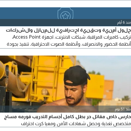
وبلدية الشارقة بجميع فروعها. أحنا بنوفرك أفضل جودة وأقل سعر.
بلاش تترد وتواصل معنا وأعرف العروض
منذ 6 أيام
حلول أمنية وتقنية احترافية للمنازل والشركات
تركيب كاميرات المراقبة، شبكات الانترنت، اجهزة Access Point،
أنظمة الحضور والانصراف، وأنظمة الصوت الاحترافية. تنفيذ بجودة
عالية، أحدث التقنيات، وأسعار منافسة. للتواصل والاستفسار عبر
الرسائل الخاصة أو الاتصال
منذ 51 يوم
حارس خاص مقاتل حر بطل كامل أجسام التدريب فورمه مساج
متخصص تغذية وحصل شهادات الأمن ومعيا كرت احتراف