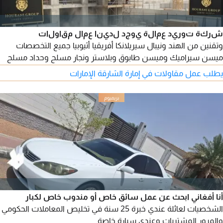
شركة توريد عمالة يوجد لدينا عمال مقاولات
وتقنين من الهند ونيبال سيريلانكا أفريقيا أثيوبيا جميع التخصصات
ميسن سيراميك وميسن طابوق وبلاستر ونجار مسلح وحداد مسلح
وصباغ وكهربائي وسباك وحداد 3G 4Gg و6G ونجار فنيشر
يطلب عمل مقاولات في إمارة الشارقة الإمارات
ومساعدين
أنا أفغاني ابحث عن عمل سائق خاص أو مندوب خاص لكبار
الشخصيات لعائلة عندي خبرة 25 سنة في تخليص المعاملات الحكومي
والمرور المشتريات وعندي سيارة خاصة