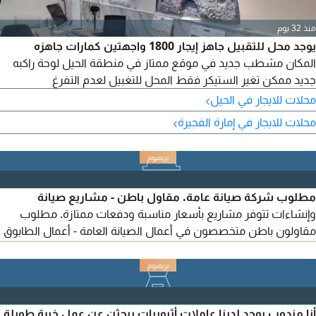
منذ 32 يوم
يوجد محل للتقبيل جاهز إيجار 1800 واجهتين كمارات جاهزه
المكان مشطب جديد في موقع ممتاز في منطقة الحيل لوحة راكبه
جديد ممكن تغير الستيكر فقط المحل للتغبيل لعدم التفرغ
›
محلات للايجار في الحيل
›
محلات للايجار في إمارة الفجيرة
مطلوب شركة صيانة عامة. مقاول باطن - مشاريع صيانة
وإنشاءات تتوفر مشاريع بأسعار مناسبة ودفعات ممتازة. مطلوب
مقاولون باطن متخصصون في أعمال الصيانة العامة - أعمال الطابوق
(البلوك) أعمال البلاستر (المحارة) دفعات منتظمة. بنود عمل واضحة.
التعاون بنظام العمولة بعد استلامك للعقد من الموقع
أنا مندوب يوجد لدينا عاملات أثيوبيات يبحثن عن عمل خبرة طويلة