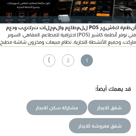
أنظمة كاشير POS للمطاعم والمحلات تركيب ودعم
فني نوفر أنظمة كاشير (POS) احترافية للمطاعم، المقاهي، السوبر
ماركت، وجميع الأنشطة التجارية. نظام مبيعات ومخزون شاشة مطبخ
KDS شاشة عملاء CDS تقارير وإدارة كاملة ربط الفروع والطابعات
تركيب ودعم فني سريع أسعار منافسة وحلول مخصصة حسب
⟩
2
1
احتياجات نشاطك. تواصل معنا الآن للحصول على عرض سعر
قد يهمك أيضاً:
شقق للايجار
مشاركة سكن للايجار
شقق مفروشة للايجار