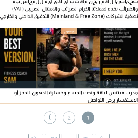
تحياتنا لكم نحن مكتب أي كي أيه للمحاسبه
والضرائب نقدم لعملائنا الكرام الضرائب والامتثال الضريبي (VAT)
تصفية الشركات (Mainland & Free Zone) التدقيق الداخلي والخارجي
للحسابات التقارير الاستشارية والمحاسبية اعداد القوائم المالية
والميزانيات العمومية التثمين المالي للأصول والشركات خدمات PRO
والمعاملات الحكومية خدمات المعاملات والشركات نوفر لكم خدمة
سريعة
مدرب فيتنس لياقة ونحت الجسم وخسارة الدهون للحجز أو
الاستفسار يرجى التواصل
⟩
2
1