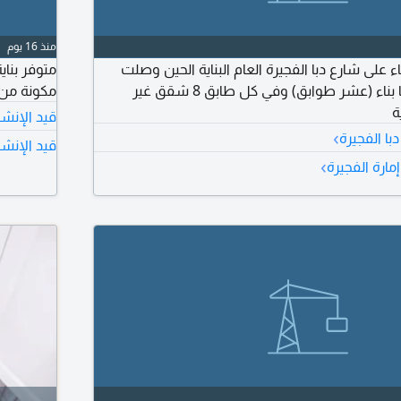
منذ 16 يوم
اء على شارع دبا الفجيرة العام البناية الحين وصلت
متوفر بناي
الأساس ومصرح ليها بناء (عشر طوابق) وفي كل طابق 8 شقق غير
مكونة من 10 طوابق بسعر لق
ة
قيد الإنشا
›
با الفجيرة
قيد الإنشا
›
مارة الفجيرة