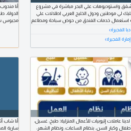
ة شقق واستوديوهات علي البحر مباشرة في مشروع
أنا مندوب 
يك لي موطنين ودول الخليج العربي اطلالات علي
الدولة. طب
نية استعمال خدمات الفندق من حوض سباحة ومطاعم
مجبوس سا
لمشروع بطلاله علي البحر مباشرة والهدوا
ورعاية كبا
›
با الفجيرة
لاستثماري عالي مساحات تختلف حسب الوحدات تبدأ
الدولة. أ
›
مارة الفجيرة
كنات خاصه لكل وحدة سكنيه
 لدينا عاملات إثيوبيات للأعمال المنزلية: طبخ، غسيل،
أنا شاب أث
أطفال وكبار السن. بنظام الساعات، ونظام الشهر،
سارية الم