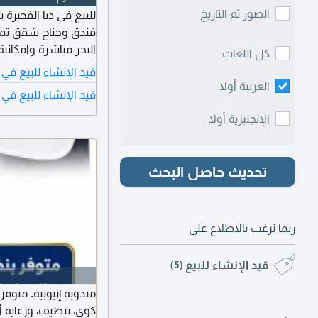
الصور ثم التاريخ
للبيع في دبا الفجير
فندق وجناح شقق تمل
البحر مباشرة وامكا
كل اللغات
وأشياء ترفيه يتميز ا
قيد الإنشاء للبيع في د
والخصوصيه والعايد ا
العربية أولا
قيد الإنشاء للبيع في إ
من استوديو مع البر
الإنجليزية أولا
تحديث حاصل البحث
ربما ترغب بالاطلاع على
قيد الإنشاء للبيع
(5)
مندوبة إثيوبية. متوفر
كوي، تنظيف، ورعاية 