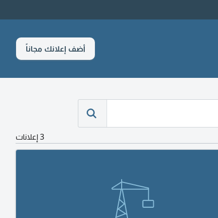
أضف إعلانك مجاناً
3 إعلانات