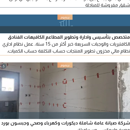
شقق مفروشة للمبادلة
مناطق الشارقة؟ شركة الهادف للعقارات تقدم لك الخيار الأمثل
والسكن الذي يلبي تطلعاتك وتطلعات عائلتك. شقة سكنية راقية
ومتميزة للغاية تتألف من غرفتي نوم وصالة استقبال عائلية واسعة
ومشرقة في قلب منطقة المجاز 3 الحيوية، تم تصميمها بدقة وعناية.
متخصص بتأسيس وادارة وتطوير المطاعم الكافيهات الفنادق
الكافتيريات والوجبات السريعة خبر أكثر من 15 سنة. عمل نظام اداري
نظام مالي مخزون تطوير المنتجات حساب التكلفة حساب الكميات،
رفع المبيعات رفع وتطوير كفاءة الموظف، حل المشاكل العمالية
خطط دعاية واشهار الاسم التجاري والمنتج، للتواصل
5
شركة صيانة عامة شاملة ديكورات وكهرباء وصحي وجبسون بورد
وصبغ وإيبوكسي وسيراميك