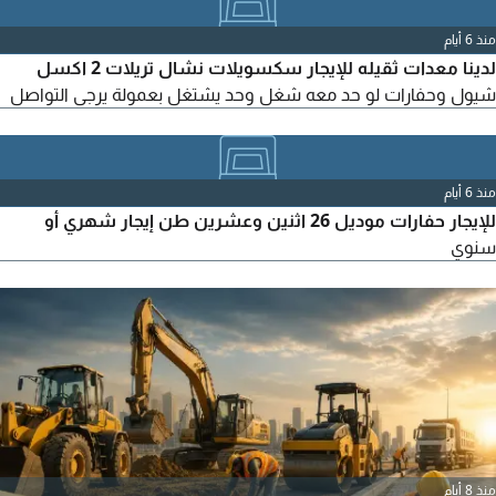
سعر يناسب احتياجات مشروعك
منذ 6 أيام
لدينا معدات ثقيله للإيجار سكسويلات نشال تريلات 2 اكسل
شيول وحفارات لو حد معه شغل وحد يشتغل بعمولة يرجى التواصل
منذ 6 أيام
للإيجار حفارات موديل 26 اثنين وعشرين طن إيجار شهري أو
سنوي
منذ 8 أيام