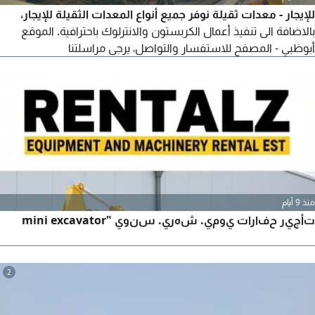
للإيجار - معدات ثقيلة نوفر جميع أنواع المعدات الثقيلة للإيجار،
بالاضافة الى تنفيذ أعمال الكربستون والانترلوك باحترافية. الموقع
أبوظبي - المصفح للاستفسار والتواصل، يرجى مراسلتنا
منذ 9 أيام
تأجير حفارات يومي. شهري. سنوي "mini excavator
2