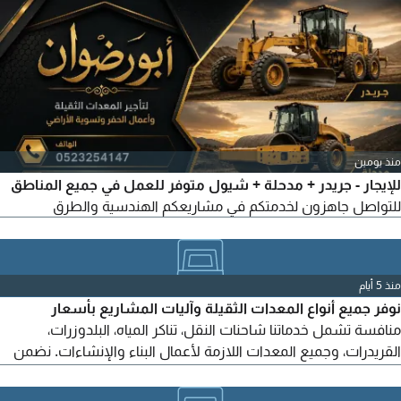
منذ يومين
للإيجار - جريدر + مدحلة + شيول متوفر للعمل في جميع المناطق
للتواصل جاهزون لخدمتكم في مشاريعكم الهندسية والطرق
منذ 5 أيام
نوفر جميع أنواع المعدات الثقيلة وآليات المشاريع بأسعار
منافسة تشمل خدماتنا شاحنات النقل، تناكر المياه، البلدوزرات،
القريدرات، وجميع المعدات اللازمة لأعمال البناء والإنشاءات. نضمن
معدات جاهزة للعمل، خدمة سريعة، وأسعار تنافسية تناسب جميع
المشاريع. تواصل معنا اليوم للحصول على أفضل العروض وعرض