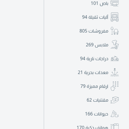
باص
101
آليات ثقيلة
94
مفروشات
805
ملابس
269
دراجات نارية
94
معدات بحرية
21
ارقام مميزة
79
مقتنيات
62
حيوانات
166
هواتف ذكية
170