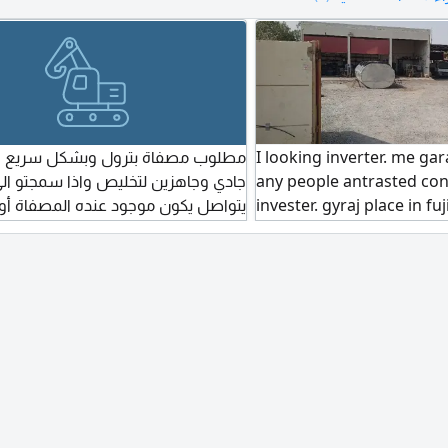
الشهري. الصناعية 12 - الشارقة التواصل
I looking inverter. me gara
مطلوب مصفاة بترول وبشكل سريع ج
any people antrasted con
جادي وجاهزين لتخليص واذا سمجتو الى
invester. gyraj place in f
يتواصل يكون موجود عنده المصفاة أ
industryal aria
موثوق