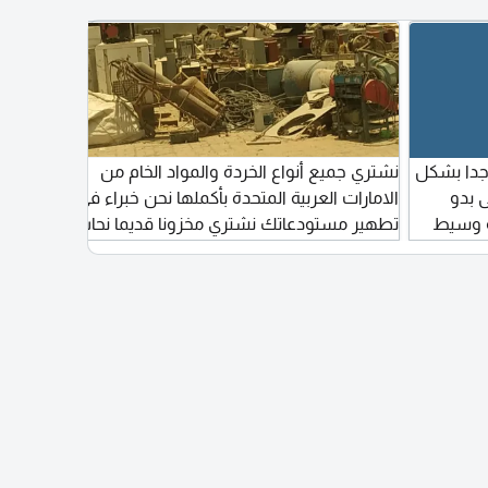
لميكانيكي السيارات والفنيين المستقلين. امكانية
الإيجار اليومي أو الشهري. الموقع رأس الخور
الصناعية 2 - دبي. للاستفسار يرجى التواصل عبر
الاتصال
دا بشكل
نشتري جميع أنواع الخردة والمواد الخام من
 بدو
الامارات العربية المتحدة بأكملها نحن خبراء في
و وسيط
تطهير مستودعاتك نشتري مخزونا قديما نحاس
ألومينيوم حديد صلب مواد خردة مولدات آلات
معدات صناعية