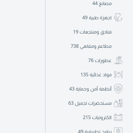
مصانع
44
اجهزة طبية
49
فنادق ومنتجعات
19
مطاعم ومقاهي
738
عطورات
76
مواد غذائية
135
أنظمة أمن وحماية
43
مستحضرات تجميل
63
الكترونيات
215
برامج تطبيقية
49