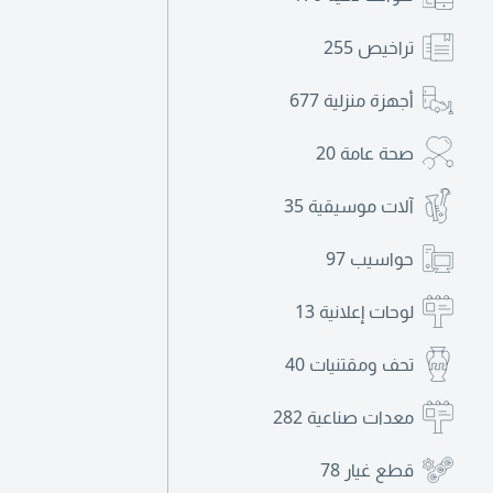
تراخيص
255
أجهزة منزلية
677
صحة عامة
20
آلات موسيقية
35
حواسيب
97
لوحات إعلانية
13
تحف ومقتنيات
40
معدات صناعية
282
قطع غيار
78