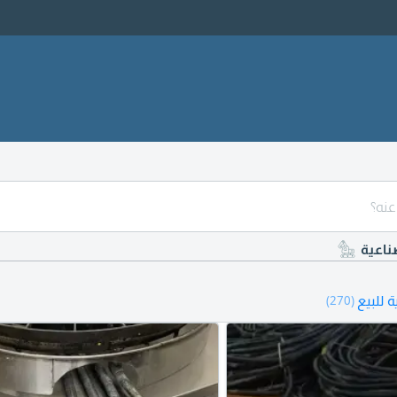
ناعية
 للبيع
(270)