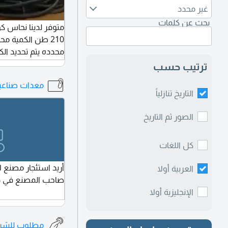
غير محدد
بحث عن كلمات
210 طن الكمية م
محدده يتم تحديد ا
الكمية تواصل معنا
ترتيب حسب
معدات صناعية 
التاريخ تنازلياً
الصور ثم التاريخ
كل اللغات
أريد استئجار مصنع ل
العربية أولا
صاحب المصنع في دب
الإنجليزية أولا
مطلوب للشرا