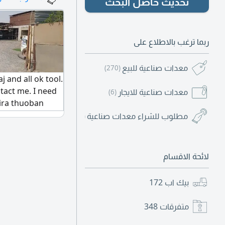
تحديث حاصل البحث
ربما ترغب بالاطلاع على
معدات صناعية للبيع
(270)
j and all ok tool.
tact me. I need
معدات صناعية للايجار
(6)
ujira thuoban
مطلوب للشراء معدات صناعية
(6)
لائحة الاقسام
بيك اب
172
متفرقات
348