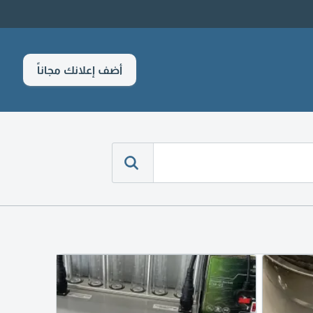
أضف إعلانك مجاناً