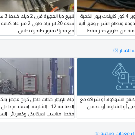
متوفر لدينا نحاس كوبر 4 كور كايبلات بيور الكمية
للبيع دبا ال
حدودة ونظام الشراء وفق ألية
لكمية عن طريق حجز فقط
مع محرك متور طنجرة نحاس
للايجار
(6)
انتاج الشوكولا أو شراكة مع
جك للإيجار جكات داخل كراج مجهز بالك
ي أو الشارقة أو عجمان
الصناعية 12 - الشارقة. استخدام داخل
فقط. مناسب لميكانيكي وكهربائي السي
والفنيين المستقلين مع توفر العدة الك
وكافة أدوات صيانة الورش امكانية الإيج
ء معدات صناعية
(6)