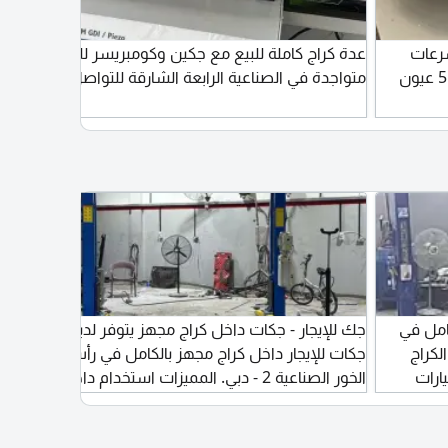
فجيرة فرن 2 ديك خلاط 3 سرعات
عدة كراج كاملة للبيع مع جكين وكومبريسر للبيع
w
سعة 20 لتر براد طول 2 متر عاذ كنافة 5 عيون
متواجدة في الصناعية الرابعة الشارقة للتواصل
امل في
جك للإيجار - جكات داخل كراج مجهز يتوفر لدينا
 الكراج
جكات للإيجار داخل كراج مجهز بالكامل في رأس
ارات
الخور الصناعية 2 - دبي. المميزات استخدام داخل
املة
الكراج فقط. جكات بحالة ممتازة. كهرباء وهواء
ار
مضغوط. بيئة عمل مجهزة ونظيفة. مناسب