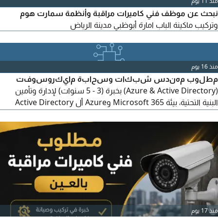
منذ 11 يوم
نبحث عن موظف فني كاميرات مراقبة وأنظمة سمارت هوم
وتركيب ماكينة الباب امارة أبوظبي مدينة الرياض
منذ 16 يوم
مطلوب مهندس شبكات وسحابة مايكروسوفت
(Azure & Active Directory) بخبرة (3 - 5 سنوات) لإدارة وتأمين
البنية التحتية، بيئة Microsoft 365 وAzure أل Active Directory
شبكات أل LAN / WAN، وجدران الحماية (Firewalls / VPN) مع اتقان
PowerShell وبروتوكولات (DNS / DHCP) يفضل حاملو شهادات
(AZ - 104 أو CCNA) للتواصل والتقديم إرسال السيرة الذاتية عبر
الايميل أو من الموقع الالكتروني Hlauae. net
منذ 17 يوم