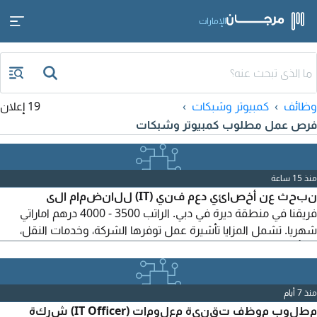
الإمارات
وظائف
كمبيوتر وشبكات
19 إعلان
فرص عمل مطلوب كمبيوتر وشبكات
منذ 15 ساعة
نبحث عن أخصائي دعم فني (IT) للانضمام الى
فريقنا في منطقة ديرة في دبي. الراتب 3500 - 4000 درهم اماراتي
شهريا. تشمل المزايا تأشيرة عمل توفرها الشركة، وخدمات النقل،
والتأمين الطبي، وإجازة سنوية مدفوعة الأجر، وفرصا للتطوير المهني.
يشترط في المرشحين امتلاك مهارات قوية في استكشاف الأعطال
وإصلاحها، ومعرفة أساسية بالشبكات، وخبرة في دعم أنظمة
منذ 7 أيام
الكمبيوتر والبرمجيات. بادر بالتقديم اليوم
مطلوب موظف تقنية معلومات (IT Officer) شركة