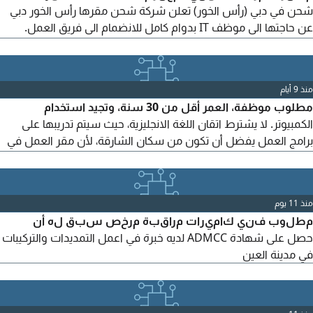
شحن في دبي (رأس الخور) تعلن شركة شحن مقرها رأس الخور دبي
عن حاجتها الى موظف IT بدوام كامل للانضمام الى فريق العمل.
المتطلبات خبرة لا تقل عن 3 سنوات في مجال تقنية المعلومات
داخل دولة الامارات (يفضل) خبرة في إدارة وصيانة اجهزة الكمبيوتر
والشبكات والطابعات. معرفة جيدة بأنظمة Windows Server،
منذ 9 أيام
Active Directory، Microsoft 365، Outlook. خبرة في تركيب
مطلوب موظفة، العمر أقل من 30 سنة، وتجيد استخدام
الكمبيوتر. لا يشترط اتقان اللغة الانجليزية، حيث سيتم تدريبها على
برامج العمل يفضل أن تكون من سكان الشارقة، لأن مقر العمل في
مصنع مخابز شركة شمسين في الشارقة، المواصلات مؤمنة، والراتب
يحدد بعد المقابلة حسب الخبرة والكفاءة للتواصل، يرجى إرسال السيرة
الذاتية أو التواصل لتحديد موعد المقابلة. واتساب حصرا
منذ 11 يوم
مطلوب فني كاميرات مراقبة مرخص سبق له أن
حصل على شهادة ADMCC لديه خبرة في اعمل التمديدات والتركيبات
في مدينة العين