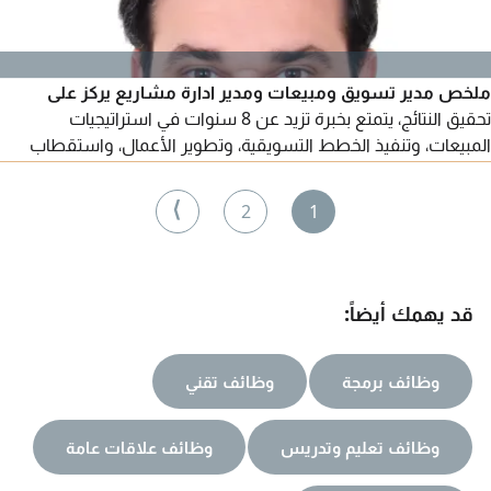
ملخص مدير تسويق ومبيعات ومدير ادارة مشاريع يركز على
تحقيق النتائج، يتمتع بخبرة تزيد عن 8 سنوات في استراتيجيات
المبيعات، وتنفيذ الخطط التسويقية، وتطوير الأعمال، واستقطاب
العملاء في دولة الامارات والأسواق الدولية. يمتلك خبرة مثبتة في
اعداد وتنفيذ خطط استراتيجية للتسويق والمبيعات تهدف الى تعزيز
⟩
2
1
نمو الايرادات، وتوسيع قاعدة العملاء، وترسيخ المكانة. يوجد لدينا
إقامة سارية مع رخصة قيادة
قد يهمك أيضاً:
وظائف برمجة
وظائف تقني
وظائف تعليم وتدريس
وظائف علاقات عامة