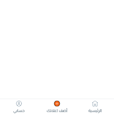
مدعوم بعلامة فندقية عالمية
بسعر 175000 درهم فقط قابل
وعقد إيجار طويل الأجل يضمن
للتفاوض من المالك مباشرة
دخلاً ثابتاً بدون مخاطر تشغيل.
تفاصيل الاستثمار: - سعر البيع:
14,000,000 دينار بحريني - العائد
السنوي: 9.85% - الدخل الشهري:
115,000 دينار بحريني - الدخل
السنوي: 1,380,000 دينار بحريني -
عقد إيجار مضمون لمدة 10
سنوات - استرداد رأس المال:
حوالي 10.1 سنة - الموقع: ضاحية
السيف - المنامة، مملكة البحرين
الرئيسية
أضف اعلانك
حسابي