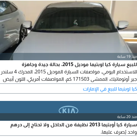
5
منذ 19 ساعة
للبيع سيارة كيا اوبتيما موديل 2015، بحالة جيدة وجاهزة
للاستخدام اليومي. مواصفات السيارة الموديل 2015، المحرك 4 سلندر
جير أوتوماتيك، الممشى 171503 كم، المواصفات أمريكي، اللون أبيض
لؤلؤي، مكيف يعمل بكفاءة، محرك وجير بحالة ممتازة، السيارة نظيفة
كيا اوبتيما للبيع في الإمارات
من الداخل والخارج، الصيانة الدورية منتظمة. السعر 15000 قابل
للتفاوض بالمعقول. للتواصل عبر الاتصال
منذ 20 ساعة
سيارة كيا أوبتيما 2013 نظيفة من الداخل ولا تحتاج إلى درهم
واحد يُصرف عليها.