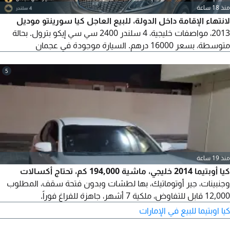
منذ 18 ساعة
لانتهاء الإقامة داخل الدولة، للبيع العاجل كيا سورينتو موديل
2013، مواصفات خليجية، 4 سلندر 2400 سي سي إيكو بترول. بحالة
متوسطة، بسعر 16000 درهم. السيارة موجودة في عجمان
5
منذ 19 ساعة
كيا أوبتيما 2014 خليجي، ماشية 194,000 كم، تحتاج أكسالات
وجنبينات، جير أوتوماتيك، بها لطشات وبدون فتحة سقف، المطلوب
12,000 قابل للتفاوض، ملكية 7 أشهر، جاهزة للفراغ فوراً.
كيا اوبتيما للبيع في الإمارات