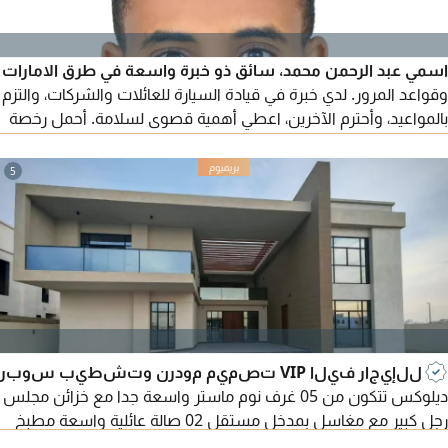
اسمي عبد الرحمن محمد، سائق ذو خبرة واسعة في طرق الامارات
وقواعد المرور. لدي خبرة في قيادة السيارة للعائلات والشركات، والتزم
بالمواعيد، وأحترم الآخرين، اعطي أهمية قصوى لسلامة. أحمل رخصة
قيادة اماراتية سارية المفعول وسجل قيادة نظيف. متاح للعمل
كسائق بدوام كامل في الامارات. يرجى من المهتمين التواصل معي
5
للإيجار فيلا VIP تصميم مودرن وتشطيب سوبر
ديلوكس تتكون من 05 غرف نوم ماستر واسعة جدا مع خزائن مجلس
رجل كبير مع مغاسل بمدخل مستقل 02 صالة عائلية واسعة مطبخ
رئيسي داخلي مع ستور مطبخ ديرتي كيتشن خارجي مطبخ تحضيري