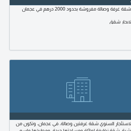
غرفة وصالة مفروشة بحدود 2000 درهم في عجمان
ايجار شقق
ستئجار السنوي شقة غرفتين وصالة. في عجمان. وتكون من
اشرة. شقة نظيفة لعائلة ومساحتها جيدة. ومطبخها واسع