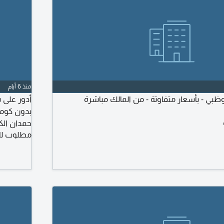
منذ 6 أيام
ي - بأسعار متفاوتة - من المالك مباشرة
بدون كومي
حمدان الكت
مطلوب لل
شعري من 80 الى 90 