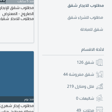
منذ 5 ساعات
مطلوب للايجار شقق
مطلوب شقق للإيجار من
الصاروج - المعترض
مطلوب للشراء شقق
مطلوب للايجار شقق
شقق للمبادلة
لائحة الاقسام
شقق
126
شقق مفروشة
44
فلل ومنازل
219
شاليهات
0
منذ يوم
مطلوب إيجار شهري: 
محلات
49
وصالة ومطبخ، مناسب 