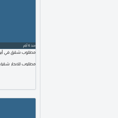
منذ 6 أيام
مطلوب شقق في أبوظب
مطلوب للايجار شقق