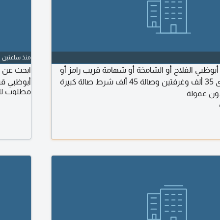
منذ ساعتين
وظبي الفلاح أو الشامخة أو شهامة قريب رامز أو
ديرفييلز مول ما تتعدى 35 ألف وغرفتين وصالة 45 ألف شرط صالة كبيرة
أبوظبي قبل
مطلوب لل
دون عمولة