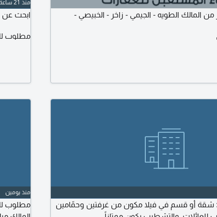
منذ 21 ساعة
 المالك الطويه - الجيمي - زاخر - الخبيصي -
ابحث عن شقة 
مطلوب لل
منذ يومين
شقة أو قسم في فيلا مكون من غرفتين وحمّامين
مطلوب للا
للعائلات، والتشطيب يكون ممتازاً.
المالك مب