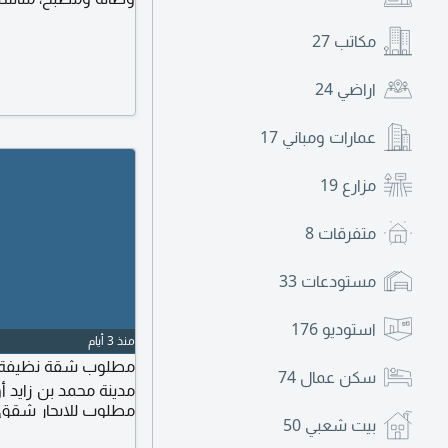
مكاتب
27
اراضي
24
عمارات ومباني
17
مزارع
19
متفرقات
8
مستودعات
33
استوديو
176
منذ 3 أيام
مطلوب شقة نظيفة غ
سكن عمال
74
مدينة محمد بن زايد 
مطلوب للايجار شقق
بيت شعبي
50