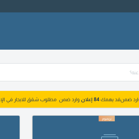
وارد ضمن
قد يهمك
84 إعلان
وارد ضمن مطلوب شقق للايجار في الإم