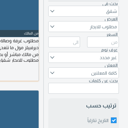
بحث في
شقق
العرض
مطلوب للايجار
من المالك
السعر
مطلوب غرفة وصالة أب
عرف نوم
من مالك مباشر أو ب
غير محدد
مطلوب للايجار شقق
المعلن
كافة المعلنين
بحث عن كلمات
ترتيب حسب
التاريخ تنازلياً