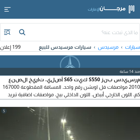
الإمارات
سيارات
مرسيدس
سيارات مرسيدس للبيع
199 إعلان
منذ 14 ساعة
مرسيدس بنز S550 كيت S65 أصلي. تاريخ الصنع
2010 مواصفات فل اوبشن رقم واحد. المسافة المقطوعة 167000
كم. اللون الخارجي أبيض. اللون الداخلي بيج. مواصفات اضافية تبريد
وتسخين مقاعد، فتحة سقف بانوراما، ستائر أبواب، ستارة خلفية، رادار،
كاميرا خلفية. لا تحتاج أي مصاريف، مسرفة بالكامل للسفر
5