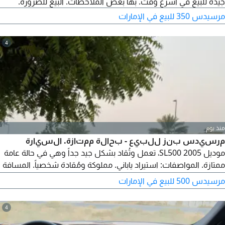
جيدة للبيع في أسرع وقت. بها بعض الملاحظات. البيع للضرورة.
مرسيدس 350 للبيع في الإمارات
4
منذ يوم
مرسيدس بنز للبيع - بحالة ممتازة. السيارة
موديل 2005 SL500، تعمل وتُقاد بشكل جيد جداً وهي في حالة عامة
ممتازة. المواصفات: استيراد ياباني. مملوكة ومُقادة شخصياً. المسافة
المقطوعة 190,000 كم. خالية من الحوادث. ناقل حركة أوتوماتيكي بـ8
مرسيدس 500 للبيع في الإمارات
سرعات. مصقولة احترافياً بطبقة نانو سيراميك. البنود التي تحتاج إلى
عناية: البطارية الأمامية بحاجة إلى استبدال، والتعليق الخلفي.
4