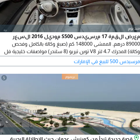
منذ يوم
معرض القمة 17 مرسيدس S500 موديل 2016 السعر
89000 درهم. الممشى 148000 كم (صبغ وكالة بالكامل وفحص
وكالة) المحرك 4.7 لتر V8 توين تيربو (8 سلندر) مواصفات خليجية فل
اوبشن فتحة سقف بانوراما، كاميرا 360، حساسات أمامية وخلفية،
مرسيدس 500 للبيع في الإمارات
مصابيح LED ذكية، دخول ذكي وتشغيل بالبصمة، واغلاق كهربائي ناعم
للأبواب
5
قصة جديدة تبدأ من كورنيش عجمان حيث الإطلالة البحرية