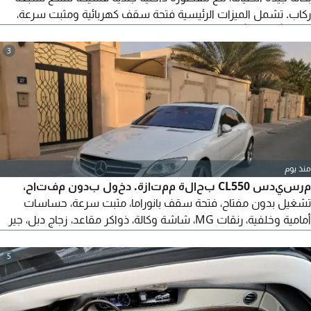
ركاب. تشمل الميزات الرئيسية فتحة سقف كهربائية ومثبت سرعة،
وتحكماً كهربائياً بالمقاعد. مثالية للعائلات التي تبحث عن الأمان والراحة
والفخامة في دولة الإمارات.
3
منذ يوم
مرسيدس CL550 بحالة ممتازة. دخول بدون مفتاح،
تشغيل بدون مفتاح، فتحة سقف بانوراما، مثبت سرعة، حساسات
أمامية وخلفية، رنقات MG، شاشة وكالة، ذواكر مقاعد، زجاج دبل، جير
تيبترونيك 6 غيارات، رؤية ليلية (نايت فيجن)، فرش وكالة جلد بيج، أبواب
شفط، دبة شفط، تبريد وتسخين كراسي. موديل 2008، مالك ثاني،
5
سيرفس كامل، ملكية سنة فقط. تحويل باسمي. السعر النهائي
15,000.