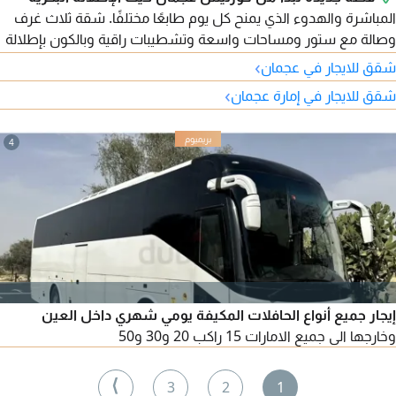
المباشرة والهدوء الذي يمنح كل يوم طابعًا مختلفًا. شقة ثلاث غرف
وصالة مع ستور ومساحات واسعة وتشطيبات راقية وبالكون بإطلالة
مفتوحة على البحر، تضم ثلاثة حمامات وخزائن حائط وتكييفًا مركزيًا مع
›
شقق للايجار في عجمان
صيانة على المالك. في موقع حيوي قريب من جميع الخدمات وسهل
›
شقق للايجار في إمارة عجمان
الوصول إلى دبي والشارقة. الإيجار 70,000 درهم سنويًا على 4 دفعات.
4
إيجار جميع أنواع الحافلات المكيفة يومي شهري داخل العين
وخارجها الى جميع الامارات 15 راكب 20 و30 و50
⟩
3
2
1